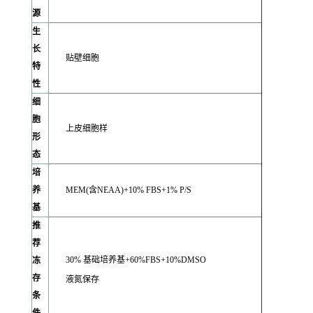
源
生
长
贴壁细胞
特
性
细
胞
上皮细胞样
形
态
培
养
MEM(含NEAA)+10% FBS+1% P/S
基
推
荐
30% 基础培养基+60%FBS+10%DMSO
冻
存
液氮保存
条