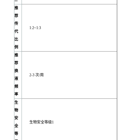
件
推
荐
传
1:2~1:3
代
比
例
推
荐
换
2-3 次/周
液
频
率
生
物
安
生物安全等级1
全
等