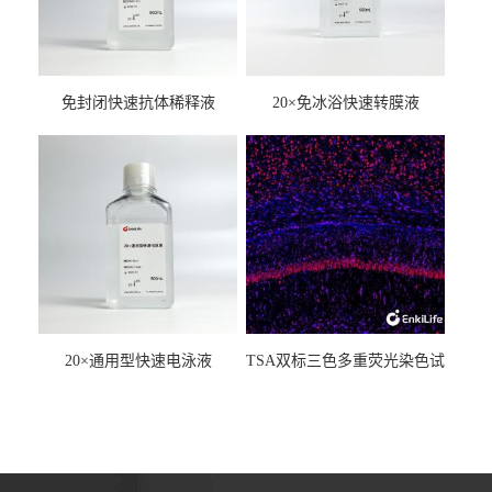
免封闭快速抗体稀释液
20×免冰浴快速转膜液
20×通用型快速电泳液
TSA双标三色多重荧光染色试
剂盒（mIHC）