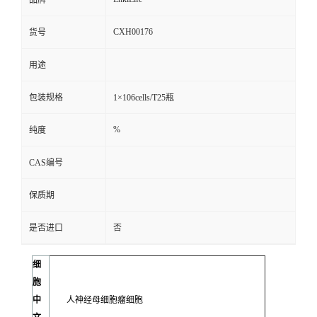
品牌
CXH00176
货号
用途
包装规格
1×106cells/T25瓶
%
纯度
CAS编号
保质期
是否进口
否
细
胞
中
人神经母细胞瘤细胞