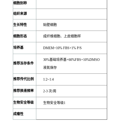
细胞别称
组织来源
生长特性
贴壁细胞
细胞形态
成纤维细胞、上皮细胞样
培养基
DMEM+10% FBS+1% P/S
30%基础培养基+60%FBS+10%DMSO
推荐冻存条件
液氮保存
推荐传代比例
1:2~1:4
推荐换液频率
2-3 次/周
生物安全等级
生物安全等级1
成瘤性