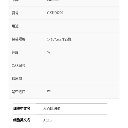
品牌
CXH00220
货号
用途
包装规格
1×10?cells/T25瓶
%
纯度
CAS编号
保质期
是否进口
否
细胞中文名
人心肌细胞
细胞英文名
AC16