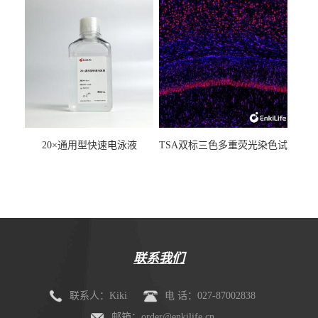
20×通用型快速电泳液
TSA双标三色多重荧光染色试
剂盒（mIHC）
联系我们
联系人：Kiki
电 话：027-87002838
邮箱：order@enkilife.cn