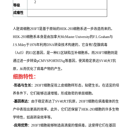
2
等级
成瘤性
人胚肾细胞293FT是基于原始的HEK-293细胞系进一步改造而来的。
HEK-293细胞系本身是由加拿大McMaster University的F.L.Graham与
J.S.Miley于1976年利用DNA转染技术构建的，它含有5型腺病毒
（Ad5）的E1区基因，是一种E1区缺陷互补细胞系。而293FT细胞则是
通过进一步转染pCMVSPORT6TAg等基因，使其稳定表达SV40大T抗
原，从而优化了病毒产物的产生。
细胞特性：
·形态与生长：
293FT细胞呈现上皮细胞样形态，贴壁生长。在适宜的培
养条件下，它们能够迅速增殖，形成致密的单层细胞。
·基因表达：
由于稳定表达了SV40大T抗原，293FT细胞在病毒载体的生
产中表现出更高的效率。此外，它们还保留了HEK-293细胞的许多生物
学特性，如高转染效率等。
·应用优势：
293FT细胞能够制造高滴度的慢病毒，这使得它们在基因