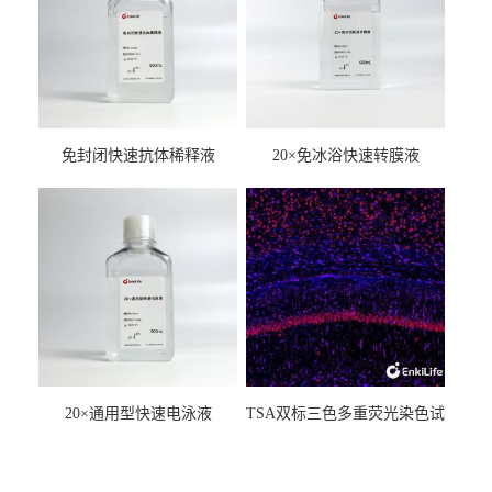
免封闭快速抗体稀释液
20×免冰浴快速转膜液
20×通用型快速电泳液
TSA双标三色多重荧光染色试
剂盒（mIHC）