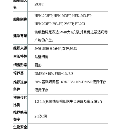
细胞英文
293FT
名
HEK-293FT; HEK 293FT; HEK-293-FT;
细胞别称
HEK293FT; 293-FT; 293FT; FT-293
该细胞稳定表达SV40大T抗原,并且促进最适病毒
建系背景
产物的产生。
组织来源
胚肾;腺病毒5转化;女性;胚胎
生长特性
贴壁细胞
细胞形态
圆形
培养基
DMEM+10% FBS+1% P/S
30% 基础培养基+60%FBS+10%DMSO液氮保存
推荐冻存
条件
液氮保存
推荐传代
1:2-1:4(具体情况视细胞生长速度及密度决定)
比例
推荐换液
2-3次/周
频率
生物安全