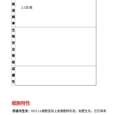
换
2-3次/周
液
频
率
生
物
安
全
等
级
成
瘤
性
细胞特性
·形态与生长：
HET-1A细胞呈现上皮细胞样形态，贴壁生长。它们具有