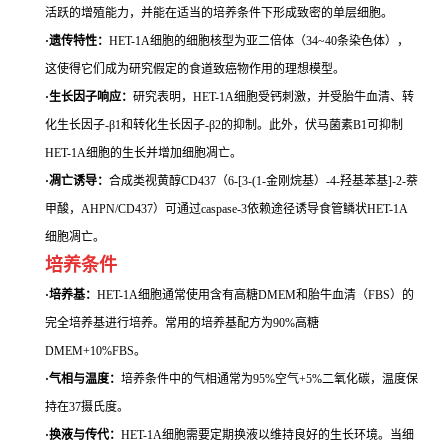
活跃的增殖能力，并能在适当的培养条件下形成致密的单层细胞。
·遗传特性：
HET-1A细胞的细胞核型为亚二倍体（34~40条染色体），
这使得它们成为研究假定的食道致癌物作用的理想模型。
·生长因子响应：
研究表明，HET-1A细胞受钙刺激，并受胎牛血清、转
化生长因子-β1和转化生长因子-β2的抑制。此外，伏马菌素B1可抑制
HET-1A细胞的生长并增加细胞凋亡。
·凋亡诱导：
合成类视黄醇CD437（6-[3-(1-金刚烷基）-4-羟基苯基]-2-萘
甲酸，AHPN/CD437）可通过caspase-3依赖途径诱导食管鳞状HET-1A
细胞凋亡。
培养条件
·培养基：
HET-1A细胞通常使用含有高糖DMEM和胎牛血清（FBS）的
完全培养基进行培养。常用的培养基配方为90%高糖
DMEM+10%FBS。
·气相与温度：
培养条件中的气相通常为95%空气+5%二氧化碳，温度保
持在37摄氏度。
·换液与传代：
HET-1A细胞需要定期换液以维持良好的生长环境。当细