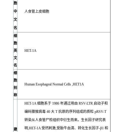
胞
中
人食管上皮细胞
文
名
细
胞
英
HET-1A
文
名
细
胞
Human Esophageal Normal Cells ,HET1A
别
称
HET-1A 细胞系于 1986 年通过用由 RSV-LTR 启动子和
编码猿猴病毒 40 大 T 抗原的序列组成的质粒 pRSV-T
转染从人食管尸检组织中衍生而来。生长因子研究表
明,HET-1A 受钙刺激,受胎牛血清、转化生长因子-β1 和
建