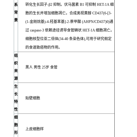
转化生长因子-β2 抑制。伏马菌素 B1 可抑制 HET-1A 细
系
背
胞的生长并增加细胞凋亡。合成类视黄醇 CD437(6-[3-
景
(1-金刚烷基)-4-羟基苯基]-2-萘甲酸 (AHPN/CD437)0)通
过 caspase-3 依赖途径诱导食管鳞状 HET-1A 细胞凋亡。
细胞核型位亚二倍体(34-40 条染色体),可用于研究假定
的食道致癌物的作用。
组
织
黑人 男性 25岁 食管
来
源
生
长
贴壁细胞
特
性
细
胞
上皮细胞样
形