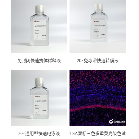
免封闭快速抗体稀释液
20×免冰浴快速转膜液
20×通用型快速电泳液
TSA双标三色多重荧光染色试