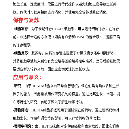
胞生长至一定密度时，需要进行传代操作以避免细胞过密导致生长抑
制。传代时可使用胰酶进行消化，并使用完全培养基终止消化。
保存与复苏
·细胞冻存：
为了长期保存HET-1A细胞系，可以进行细胞冻存。在冻存
前，应选择合适的冻存液（如含有血清和DMSO的混合液）并遵循正确
的冻存程序。
·细胞复苏：
复苏时，应将冻存管迅速置于37摄氏度水浴中摇晃解冻，
并将细胞悬液加入到含有完全培养基的培养瓶中培养。复苏后的细胞需
要适应新的培养环境，因此应密切关注其生长状态。
应用与意义：
·研究：
由于HET-1A细胞来自正常食管组织，但它们具有响应多种生长
因子的能力，因此常被用作研究机制的模型。通过对其生长、增殖、凋
亡等特性的研究，有助于深入了解生物学行为。
·药物筛选：
HET-1A细胞系还可用于测试潜在的药物。通过观察药物对
细胞生长、增殖和凋亡等的影响，可以评估药物的 和毒性。
·毒理学研究：
由于HET-1A细胞对多种致癌物和毒素敏感，因此它们也