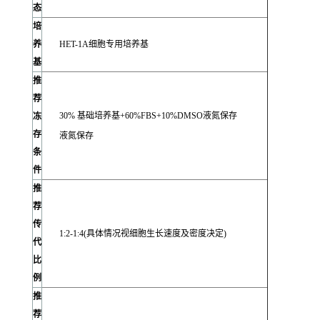
态
培
养
HET-1A细胞专用培养基
基
推
荐
30% 基础培养基+60%FBS+10%DMSO液氮保存
冻
存
液氮保存
条
件
推
荐
传
1:2-1:4(具体情况视细胞生长速度及密度决定)
代
比
例
推
荐