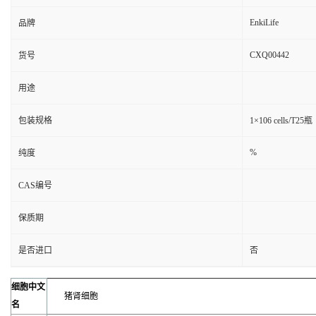
EnkiLife
品牌
CXQ00442
货号
用途
包装规格
1×106 cells/T25瓶
%
纯度
CAS编号
保质期
是否进口
否
细胞中文
猪肾细胞
名