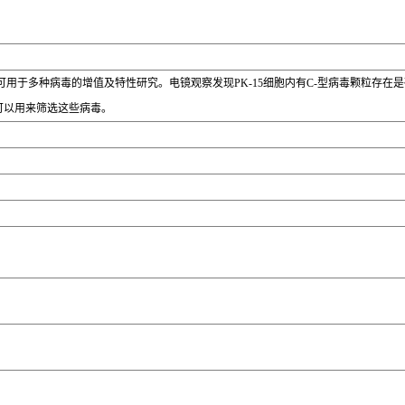
蛋白可用于多种病毒的增值及特性研究。电镜观察发现PK-15细胞内有C-型病毒颗粒存
毒可以用来筛选这些病毒。