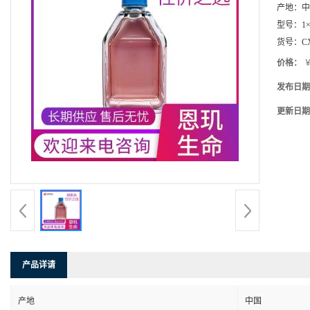
产地：
中
型号：
1×
货号：
C
价格：
￥
发布日期
更新日期
产品详请
产地
中国