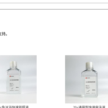
支持。
0×免冰浴快速转膜液
20×通用型快速电泳液