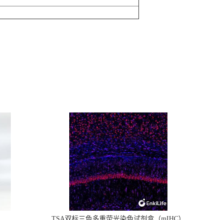
TSA双标三色多重荧光染色试剂盒（mIHC）