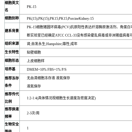
细胞英文
PK-15
名
细胞别称
PK(15);PK(15);PK15;PK15;PorcineKidney-15
PK-15细胞猪圆环病毒(PCV)抗原阳性表达纤溶酶原激活剂、角
建系背景
断实验室已经确定ATCC CCL-33没有感染霍乱病毒或非洲猪瘟病
组织来源
肾;自发永生;Hampshire;雄性;成年
生长特性
贴壁细胞
细胞形态
上皮细胞样
培养基
DMEM+10% FBS+1% P/S
无血清细胞冻存液 液氮保存
推荐冻存
条件
液氮保存
推荐传代
1:2-1:4(具体情况视细胞生长速度及密度决定)
比例
推荐换液
2-3次/周
频率
生物安全
1
等级