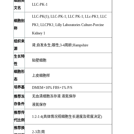
细胞英
LLC-PK-1
文名
LLC-PK(1); LLC-PK-1; LLC PK-1; LLc-PK1; LLC
细胞别
PK1; LLCPK1; Lilly Laboratories Culture-Porcine
称
Kidney 1
组织来
肾;自发永生;雄性;3-4周龄;Hampshire
源
生长特
贴壁细胞
性
细胞形
上皮细胞样
态
培养基
DMEM+10% FBS+1% P/S
无血清细胞冻存液 液氮保存
推荐冻
存条件
液氮保存
推荐传
1:2-1:4(具体情况视细胞生长速度及密度决定)
代比例
推荐换
2-3次/周