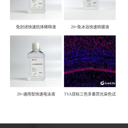
免封闭快速抗体稀释液
20×免冰浴快速转膜液
20×通用型快速电泳液
TSA双标三色多重荧光染色试
剂盒（mIHC）