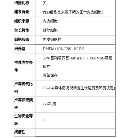
细胞别称
无
建系背景
PED细胞是来源于猪的正常内皮细胞。
组织来源
内皮细胞
生长特性
贴壁细胞
细胞形态
内皮细胞样
培养基
DMEM+10% FBS+1% P/S
30% 基础培养基+60%FBS+10%DMSO液氮
推荐冻存条
保存
件
液氮保存
推荐传代比
1:2-1:4(具体情况视细胞生长速度及密度决定)
例
推荐换液频
2-3次/周
率
生物安全等
1
级
成瘤性