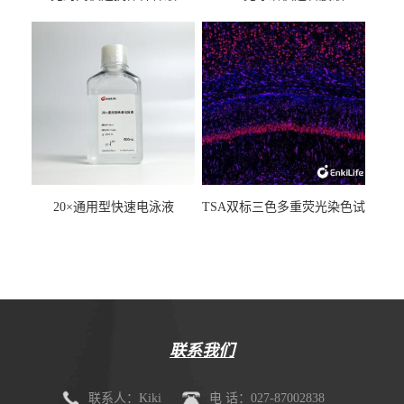
20×通用型快速电泳液
TSA双标三色多重荧光染色试
剂盒（mIHC）
联系我们
联系人：Kiki
电 话：027-87002838