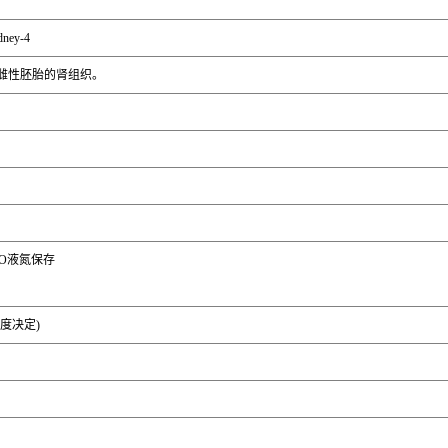
dney-4
正常雌性胚胎的肾组织。
MSO液氮保存
密度决定)