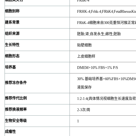
细胞英文名
FRhK-4
细胞别称
FRHK-4;Frhk-4;FRhK4;FetalRhesusKi
建系背景
FRhK-4细胞来自300克重恒河猴
组织来源
胚胎;肾;自发永生;雌性;胚胎
生长特性
贴壁细胞
细胞形态
上皮细胞样
培养基
DMEM+10% FBS+1% P/S
30% 基础培养基+60%FBS+10%D
推荐冻存条件
液氮保存
推荐传代比例
1:2-1:4(具体情况视细胞生长速度及
推荐换液频率
2-3次/周
生物安全等级
1
成瘤性