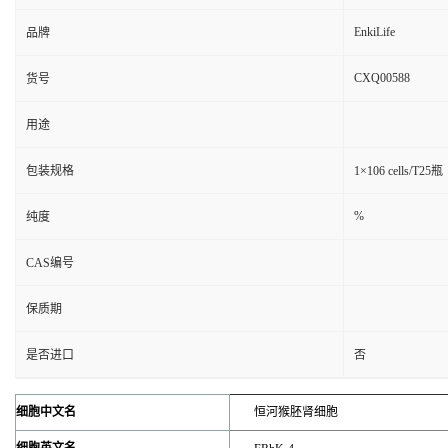
EnkiLife
品牌
CXQ00588
货号
用途
包装规格
1×106 cells/T25瓶
%
纯度
CAS编号
保质期
是否进口
否
细胞中文名
恒河猴胚肾细胞