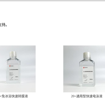
支持。
0×免冰浴快速转膜液
20×通用型快速电泳液