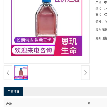
产地：
中
型号：
1×
货号：
C
价格：
￥
发布日期
更新日期
产品详请
产地
中国