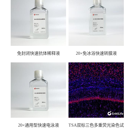
免封闭快速抗体稀释液
20×免冰浴快速转膜液
20×通用型快速电泳液
TSA双标三色多重荧光染色试
剂盒（mIHC）