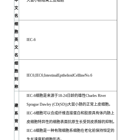
中
大鼠小肠隐窝上皮细胞
文
名
细
胞
英
IEC-6
文
名
细
胞
IEC6;IEC6;IntestinalEpithelioidCelllineNo.6
别
称
IEC-6细胞是来源于18-24日龄的雄性Charles River
Sprague Dawley (CD(SD))大鼠小肠的正常上皮细胞。
建
IEC-6细胞可以合成纤维连接蛋白和胶原具有体内肠上
系
背
皮细胞特异性的细胞表面抗原生长受到皮质醇的抑制。
景
IEC-6细胞是一种有限细胞系细胞在老化前保持恒定的
生长速度和细胞形态。