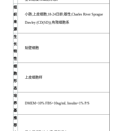
组
小肠;上皮细胞;18-24日龄;雄性;Charles River Sprague
织
来
Dawley (CD(SD));有限细胞系
源
生
长
贴壁细胞
特
性
细
胞
上皮细胞样
形
态
培
养
DMEM+10% FBS+10ug/mL Insulin+1% P/S
基
推
荐