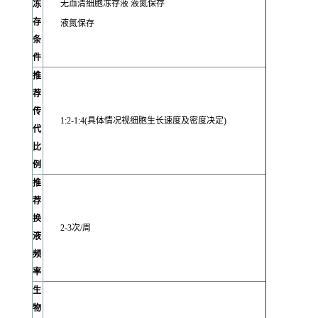
无血清细胞冻存液 液氮保存
冻
存
液氮保存
条
件
推
荐
传
1:2-1:4(具体情况视细胞生长速度及密度决定)
代
比
例
推
荐
换
2-3次/周
液
频
率
生
物