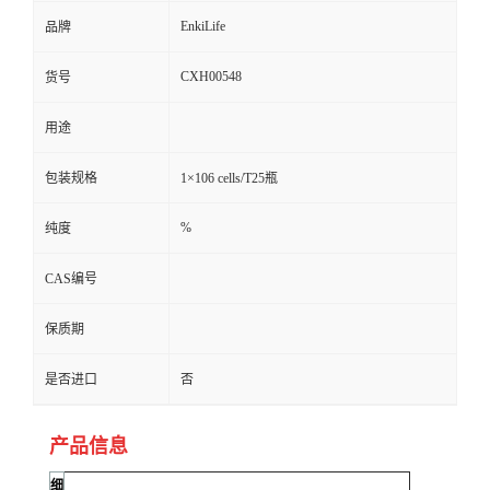
EnkiLife
品牌
CXH00548
货号
用途
包装规格
1×106 cells/T25瓶
%
纯度
CAS编号
保质期
是否进口
否
产品信息
细