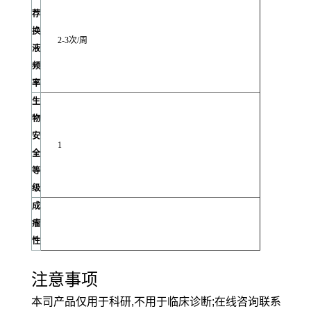
荐
换
2-3次/周
液
频
率
生
物
安
1
全
等
级
成
瘤
性
注意事项
本司产品仅用于科研,不用于临床诊断;在线咨询联系