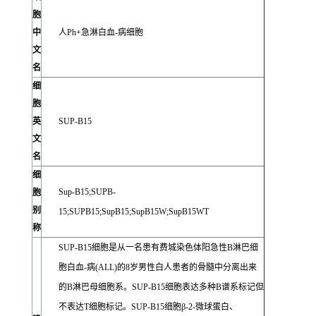
胞
中
人Ph+急淋白血-病细胞
文
名
细
胞
英
SUP-B15
文
名
细
Sup-B15;SUPB-
胞
别
15;SUPB15;SupB15;SupB15W;SupB15WT
称
SUP-B15细胞是从一名患有费城染色体阳急性B淋巴细
胞白血-病(ALL)的8岁男性白人患者的骨髓中分离出来
的B淋巴母细胞系。SUP-B15细胞表达多种B谱系标记但
不表达T细胞标记。SUP-B15细胞β-2-微球蛋白、