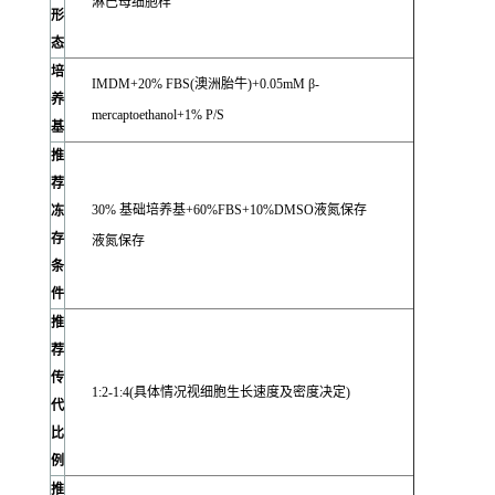
淋巴母细胞样
形
态
培
IMDM+20% FBS(澳洲胎牛)+0.05mM β-
养
mercaptoethanol+1% P/S
基
推
荐
30% 基础培养基+60%FBS+10%DMSO液氮保存
冻
存
液氮保存
条
件
推
荐
传
1:2-1:4(具体情况视细胞生长速度及密度决定)
代
比
例
推