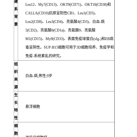
建
Leu12、My7(CD13)、OKT9(CD71)、OKT10(CD38)和
系
CALLA(CD10)抗原呈阳性CB1、Leu1(CD5)、
背
Leu2(CD8)、Leu3(CD4)、亮氨酸4(CD3)、白血-病
景
5(CD2)、亮氨酸6(CD1a)、亮氨酸9、亮氨酸
M1(CD15)、My9(CD33)、表面免疫球蛋白(sIg-)和EB病
毒呈阴性。SUP-B15细胞可用于3D细胞培养、免疫学和
免疫-系统紊乱的研究。
组
织
白血-病;男性;9岁
来
源
生
长
悬浮细胞
特
性
细
胞