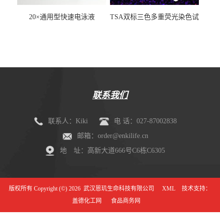
20×通用型快速电泳液
TSA双标三色多重荧光染色试
剂盒（mIHC）
联系我们
联系人：Kiki
电 话：027-87002838
邮箱：order@enkilife.cn
地 址：高新大道666号C6栋C6305
版权所有 Copyright (©) 2026
武汉恩玑生命科技有限公司
XML
技术支持：
盖德化工网
食品商务网