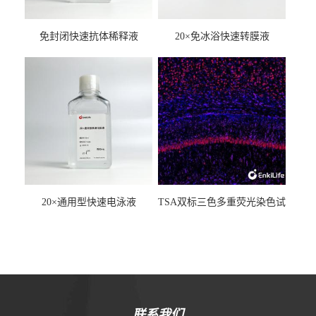
免封闭快速抗体稀释液
20×免冰浴快速转膜液
20×通用型快速电泳液
TSA双标三色多重荧光染色试
剂盒（mIHC）
联系我们