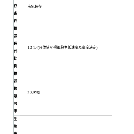
存
液氮保存
条
件
推
荐
传
1:2-1:4(具体情况视细胞生长速度及密度决定)
代
比
例
推
荐
换
2-3次/周
液
频
率
生
物