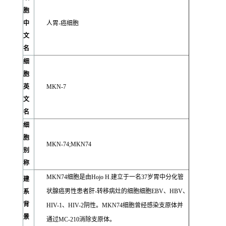
胞
中
人胃-癌细胞
文
名
细
胞
英
MKN-7
文
名
细
胞
MKN-74;MKN74
别
称
MKN74细胞是由Hojo H.建立于一名37岁胃中分化管
建
状腺癌男性患者肝-转移病灶的细胞细胞EBV、HBV、
系
背
HIV-1、HIV-2阴性。MKN74细胞曾经感染支原体并
景
通过MC-210消除支原体。