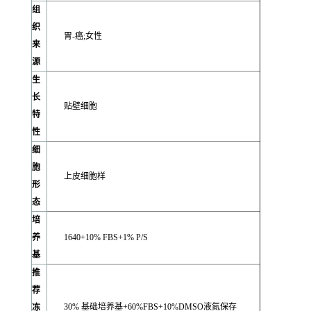
组
织
胃-癌;女性
来
源
生
长
贴壁细胞
特
性
细
胞
上皮细胞样
形
态
培
养
1640+10% FBS+1% P/S
基
推
荐
30% 基础培养基+60%FBS+10%DMSO液氮保存
冻