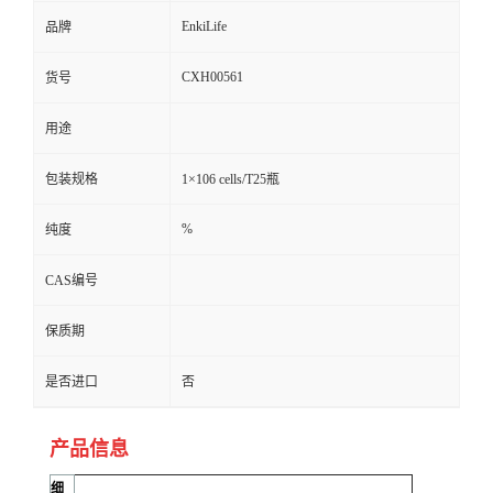
EnkiLife
品牌
CXH00561
货号
用途
包装规格
1×106 cells/T25瓶
%
纯度
CAS编号
保质期
是否进口
否
产品信息
细