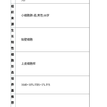
究。
组
织
小细胞肺-癌;男性;68岁
来
源
生
长
贴壁细胞
特
性
细
胞
上皮细胞样
形
态
培
养
1640+10% FBS+1% P/S
基
推
荐