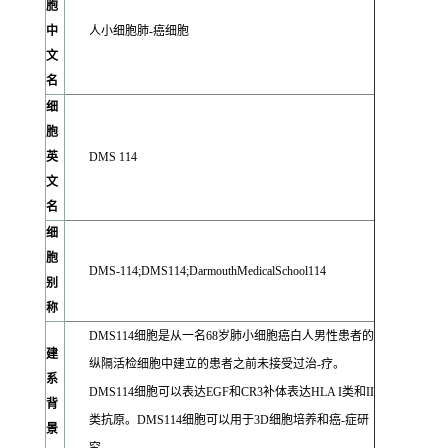
胞
中
人小细胞肺-癌细胞
文
名
细
胞
英
DMS 114
文
名
细
胞
DMS-114;DMS114;DarmouthMedicalSchool114
别
称
DMS114细胞是从一名68岁肺小细胞癌白人男性患者的
建
纵隔活检细胞中建立的患者之前未接受过治-疗。
系
DMS114细胞可以表达EGF和CR3补体表达HLA I类和II
背
类抗原。DMS114细胞可以用于3D细胞培养和癌-症研
景