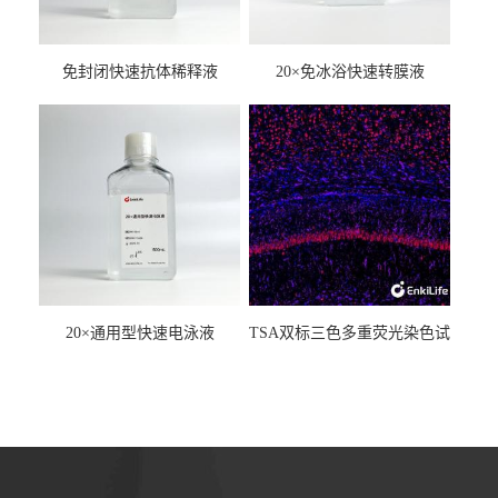
免封闭快速抗体稀释液
20×免冰浴快速转膜液
20×通用型快速电泳液
TSA双标三色多重荧光染色试
剂盒（mIHC）