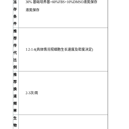
30% 基础培养基+60%FBS+10%DMSO液氮保存
冻
存
液氮保存
条
件
推
荐
传
1:2-1:4(具体情况视细胞生长速度及密度决定)
代
比
例
推
荐
换
2-3次/周
液
频
率
生
物