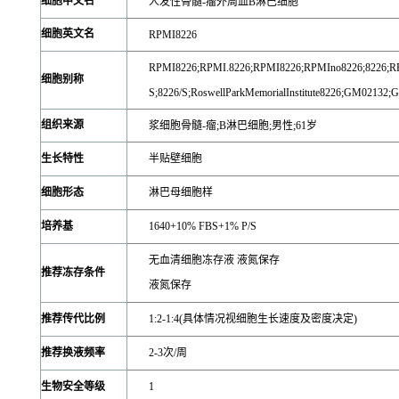
细胞中文名
人发性骨髓-瘤外周血B淋巴细胞
细胞英文名
RPMI8226
RPMI8226;RPMI.8226;RPMI8226;RPMIno8226;8226;R
细胞别称
S;8226/S;RoswellParkMemorialInstitute8226;GM0213
组织来源
浆细胞骨髓-瘤;B淋巴细胞;男性;61岁
生长特性
半贴壁细胞
细胞形态
淋巴母细胞样
培养基
1640+10% FBS+1% P/S
无血清细胞冻存液 液氮保存
推荐冻存条件
液氮保存
推荐传代比例
1:2-1:4(具体情况视细胞生长速度及密度决定)
推荐换液频率
2-3次/周
生物安全等级
1