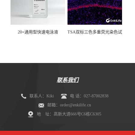
20×通用型快速电泳液
TSA双标三色多重荧光染色试
剂盒（mIHC）
联系我们
联系人：Kiki
电 话：027-87002838
邮箱：order@enkilife.cn
地 址：高新大道666号C6栋C6305