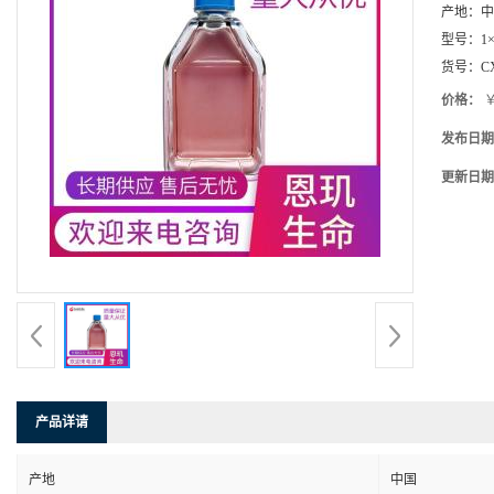
产地：
中
型号：
1×
货号：
C
价格：
￥
发布日期
更新日期
产品详请
产地
中国