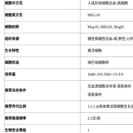
细胞中文名
人成巨核细胞白血-病细胞
细胞英文名
MEG-01
细胞别称
Meg-01; MEG01; Meg01
组织来源
慢性骨髓性白血-病;男性;55
生长特性
悬浮细胞
细胞形态
淋巴母细胞样
培养基
1640+10% FBS+1% P/S
无血清细胞冻存液 液氮保存
推荐冻存条件
液氮保存
推荐传代比例
1:2-1:4(具体情况视细胞生
推荐换液频率
2-3次/周
生物安全等级
1