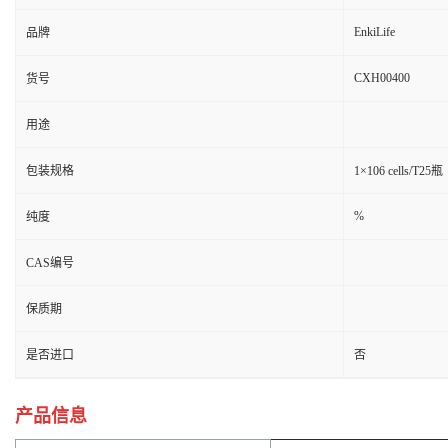
EnkiLife
品牌
CXH00400
货号
用途
包装规格
1×106 cells/T25瓶
%
纯度
CAS编号
保质期
是否进口
否
产品信息