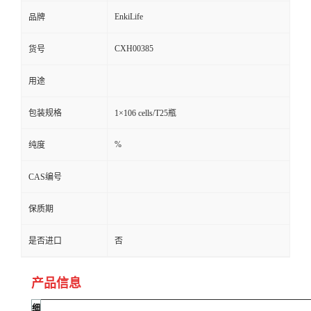
EnkiLife
品牌
CXH00385
货号
用途
包装规格
1×106 cells/T25瓶
%
纯度
CAS编号
保质期
是否进口
否
产品信息
细