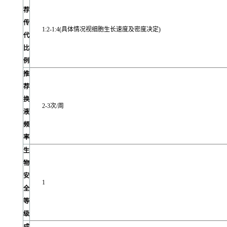
荐
传
1:2-1:4(具体情况视细胞生长速度及密度决定)
代
比
例
推
荐
换
2-3次/周
液
频
率
生
物
安
1
全
等
级