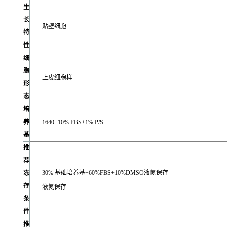
生
长
贴壁细胞
特
性
细
胞
上皮细胞样
形
态
培
养
1640+10% FBS+1% P/S
基
推
荐
30% 基础培养基+60%FBS+10%DMSO液氮保存
冻
存
液氮保存
条
件
推