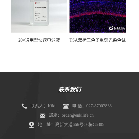
20×通用型快速电泳液
TSA双标三色多重荧光染色试
剂盒（mIHC）
联系我们
联系人：Kiki
电 话：027-87002838
邮箱：order@enkilife.cn
地 址：高新大道666号C6栋C6305