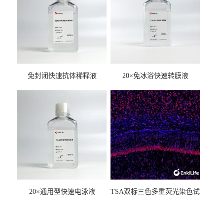
免封闭快速抗体稀释液
20×免冰浴快速转膜液
20×通用型快速电泳液
TSA双标三色多重荧光染色试
剂盒（mIHC）