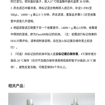
吹打混匀。密封盖好盖子，放入37 ℃恒温箱中避光温育 30 分钟。
3. 弃去滤芯中缓冲液，将标记混合物再转入滤芯中，补足1×PBS至
500μL，14000 × g 离心3~5 分钟，弃去滤液，重复此步骤3~5次至收集
管中滤液几乎透明。
4. 将超滤管滤芯倒置于另一个收集管中，14000 × g 离心1分钟。收集管
中得到的溶液，即为Fluor680标记的抗体。（注：如需进行标记效果的
DOL计算评估，请参阅附录说明，且在加入标记蛋白保存液之前进
行）。
5. （可选）向标记后的抗体中加入适量
标记蛋白保存液
，4℃保存或分
装后-20 °C保存（也可不加蛋白保存液使用低吸附管子分装后-20 °C保
存），避免反复冻融，可稳定保存6个月以上。
相关产品：