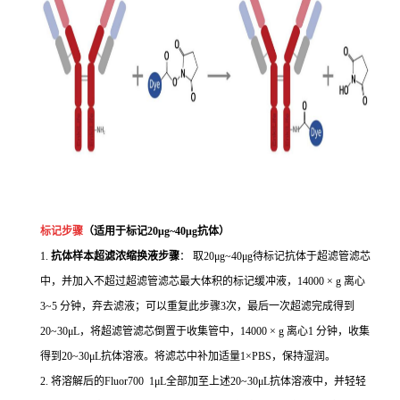
标记步骤
（适用于标记
20
μ
g~40
μ
g
抗体）
1.
抗体样本超滤浓缩换液步骤
： 取20μg~40μg待标记抗体于超滤管滤芯
中，并加入不超过超滤管滤芯最大体积的标记缓冲液，14000 × g 离心
3~5 分钟，弃去滤液；可以重复此步骤3次，最后一次超滤完成得到
20~30μL，将超滤管滤芯倒置于收集管中，14000 × g 离心1 分钟，收集
得到20~30μL抗体溶液。将滤芯中补加适量1×PBS，保持湿润。
2. 将溶解后的Fluor700 1μL全部加至上述20~30μL抗体溶液中，并轻轻