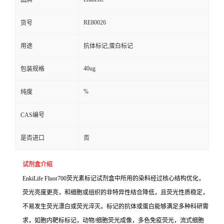
品牌
RE80026
货号
用途
抗体标记,蛋白标记
40ug
包装规格
%
纯度
CAS编号
是否进口
否
试剂盒介绍
EnkiLife
Fluor700荧光素标记试剂盒
中所用的染料经过核心结构优化，
荧光亮度更亮，和细胞或组织的非特异性结合降低，且荧光性质稳定，
不易发生荧光漂白或荧光淬灭。标记的抗体或蛋白能够满足多种科研需
求，如胞内靶标标记，动物/细胞荧光成像，多色免疫荧光，流式细胞