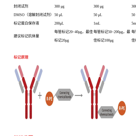
封闭试剂
300 μg
300 μg
30
DMSO（溶解封闭试剂）
50 μL
50 μL
50
标记蛋白保存液
200μL
1mL
5m
每管标记20~40μg，最佳
每管标记50~200μg，最
每
建议标记抗体量
标记20μg
佳标记100μg
佳
标记原理