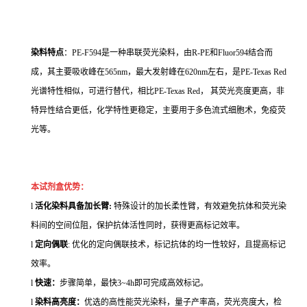
染料特点
：PE-F594是一种串联荧光染料，由R-PE和Fluor594结合而
成，其主要吸收峰在565nm，最大发射峰在620nm左右，是PE-Texas Red
光谱特性相似，可进行替代，相比PE-Texas Red， 其荧光亮度更高，非
特异性结合更低，化学特性更稳定，主要用于多色流式细胞术，免疫荧
光等。
本试剂盒优势：
l
活化染料具备加长臂:
特殊设计的加长柔性臂，有效避免抗体和荧光染
料间的空间位阻，保护抗体活性同时，获得更高标记效率。
l
定向偶联
: 优化的定向偶联技术，标记抗体的均一性较好，且提高标记
效率。
l
快速：
步骤简单，最快3~4h即可完成高效标记。
l
染料高亮度：
优选的高性能荧光染料，量子产率高，荧光亮度大，检