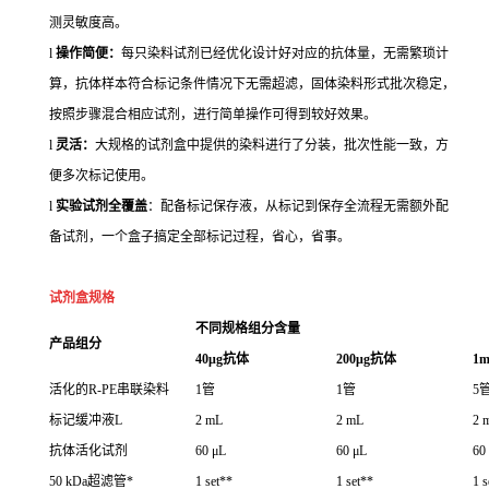
测灵敏度高。
l
操作简便：
每只染料试剂已经优化设计好对应的抗体量，无需繁琐计
算，抗体样本符合标记条件情况下无需超滤，固体染料形式批次稳定，
按照步骤混合相应试剂，进行简单操作可得到较好效果。
l
灵活：
大规格的试剂盒中提供的染料进行了分装，批次性能一致，方
便多次标记使用。
l
实验试剂全覆盖
：配备标记保存液，从标记到保存全流程无需额外配
备试剂，一个盒子搞定全部标记过程，省心，省事。
试剂盒规格
不同规格组分含量
产品组分
40μg抗体
200
μg抗体
1
活化的R-PE串联染料
1管
1管
5
标记缓冲液L
2 mL
2 mL
2 
抗体活化试剂
60 μL
60 μL
60
50 kDa超滤管*
1 set**
1 set**
1 s