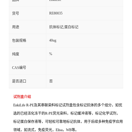
品牌
RE80035
货号
用途
抗体标记,蛋白标记
40ug
包装规格
%
纯度
CAS编号
是否进口
否
试剂盒介绍
EnkiLife R-PE及其串联染料标记试剂盒包含标记抗体的多个组分，如优
选的已经活化冻干的R-PE荧光染料，标记缓冲液等，标记化学试剂，
标记蛋白保存液等，可轻松可靠地标记抗体，用于后续多种免疫学应用
领域，如流式，免疫荧光，Elisa，WB等。