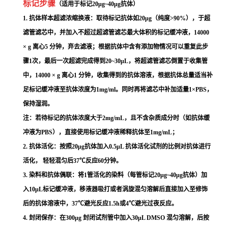
标记步骤
（适用于标记
20
μ
g~40
μ
g
抗体）
1.
抗体样本超滤浓缩换液
：取待标记抗体如20μg（纯度>90%），于超
滤管滤芯中，并加入不超过超滤管滤芯最大体积的标记缓冲液，14000
× g 离心5 分钟，弃去滤液；根据抗体中含有添加物情况可以重复此步
骤1次，最后一次超滤完成得到20~30μL，将超滤管滤芯倒置于收集管
中，14000 × g 离心1 分钟，收集得到的抗体溶液，根据抗体总量适当补
足标记缓冲液至抗体浓度为1mg/ml。同时再将滤芯中补加适量1×PBS，
保持湿润。
注：若待标记的抗体浓度大于
2mg/mL
，且不含杂质成分时（如抗体缓
冲液为
PBS
），直接使用标记缓冲液稀释抗体至
1mg/mL
；
2.
抗体活化：按照
20
μ
g
抗体加入
0.5
μ
L
抗体活化试剂的比例对抗体进行
活化
， 轻轻混匀后37℃反应60分钟。
3.
染料和抗体偶联：
将
1
管活化的染料（每管标记
20
μ
g~40
μ
g
抗体）加
入
10
μ
L
标记缓冲液，移液器吸打或者涡旋混匀溶解后直接加入至修饰
后的抗体溶液中，
37
℃避光反应1.5h或
4
℃避光过夜反应。
4.
封闭保存：
在300μg 封闭试剂管中加入30μL DMSO 混匀溶解，后按