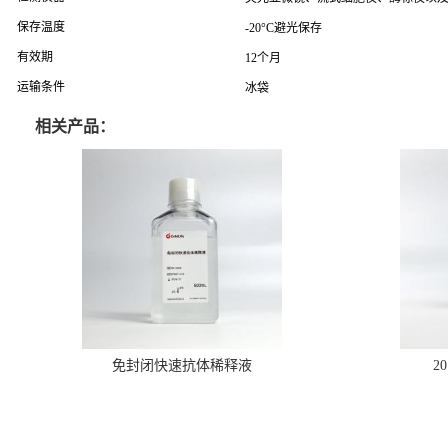
保存温度
-20°C避光保存
有效期
12个月
运输条件
冰袋
相关产品：
免封闭快速抗体稀释液
2