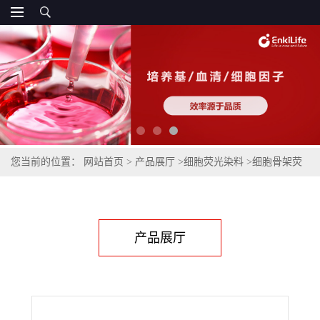
您当前的位置：
网站首页
>
产品展厅
>
细胞荧光染料
>
细胞骨架荧
光染料
>
Fluorescein 680-Phalloidin(荧光素680标记鬼笔环肽)
产品展厅