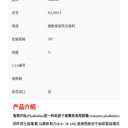
品牌
RA20014
货号
用途
细胞骨架荧光染料
50T
包装规格
%
纯度
CAS编号
保质期
是否进口
否
产品介绍
鬼笔环肽(Phalloidin)是一种来源于毒蕈类鬼笔鹅膏(Amanita phalloides)
的环状七肽毒素,以高亲和力(Kd= 20 nM) 选择性结合于丝状肌动蛋白