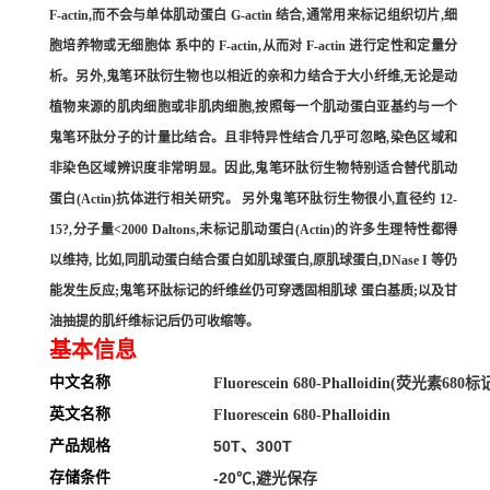
F-actin,而不会与单体肌动蛋白 G-actin 结合,通常用来标记组织切片,细
胞培养物或无细胞体 系中的 F-actin,从而对 F-actin 进行定性和定量分
析。另外,鬼笔环肽衍生物也以相近的亲和力结合于大小纤维,无论是动
植物来源的肌肉细胞或非肌肉细胞,按照每一个肌动蛋白亚基约与一个
鬼笔环肽分子的计量比结合。且非特异性结合几乎可忽略,染色区域和
非染色区域辨识度非常明显。因此,鬼笔环肽衍生物特别适合替代肌动
蛋白(Actin)抗体进行相关研究。 另外鬼笔环肽衍生物很小,直径约 12-
15?,分子量<2000 Daltons,未标记肌动蛋白(Actin)的许多生理特性都得
以维持, 比如,同肌动蛋白结合蛋白如肌球蛋白,原肌球蛋白,DNase I 等仍
能发生反应;鬼笔环肽标记的纤维丝仍可穿透固相肌球 蛋白基质;以及甘
油抽提的肌纤维标记后仍可收缩等。
基本信息
中文名称
Fluorescein 680-Phalloidin
(荧光素680标
英文名称
Fluorescein 680-Phalloidin
产品规格
50T、300T
存储条件
-20℃,避光保存