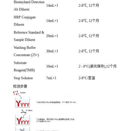
Biotinylated Detection
14mL×1
2-8℃, 12个月
Ab Diluent
HRP Conjugate
14mL×1
2-8℃, 12个月
Diluent
Reference Standard &
20mL×1
2-8℃, 12个月
Sample Diluent
Washing Buffer
30mL×1
2-8℃, 12个月
Concentrate (25×)
Substrate
10mL×1
2 - 8°C(避光保存),12个月
Reagent(TMB)
Stop Solution
7mL×1
2-8°C/室温
检测步骤