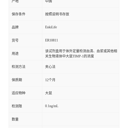
产地
中国
保存条件
按照说明书存放
EnkiLife
品牌
ER10811
货号
该试剂盒用于体外定量检测血清、血浆或其他相
用途
关生物液体中大鼠TIMP-1的浓度
检测方法
夹心法
保质期
12个月
适应物种
大鼠
0.1ng/mL
检测限
数量