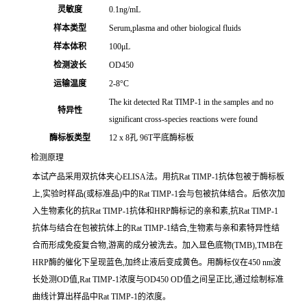
灵敏度
0.1ng/mL
样本类型
Serum,plasma and other biological fluids
样本体积
100μL
检测波长
OD450
运输温度
2-8°C
The kit detected Rat TIMP-1 in the samples and no
特异性
significant cross-species reactions were found
酶标板类型
12 x 8孔 96T平底酶标板
检测原理
本试产品采用双抗体夹心ELISA法。用抗Rat TIMP-1抗体包被于酶标板
上,实验时样品(或标准品)中的Rat TIMP-1会与包被抗体结合。后依次加
入生物素化的抗Rat TIMP-1抗体和HRP酶标记的亲和素,抗Rat TIMP-1
抗体与结合在包被抗体上的Rat TIMP-1结合,生物素与亲和素特异性结
合而形成免疫复合物,游离的成分被洗去。加入显色底物(TMB),TMB在
HRP酶的催化下呈现蓝色,加终止液后变成黄色。用酶标仪在450 nm波
长处测OD值,Rat TIMP-1浓度与OD450 OD值之间呈正比,通过绘制标准
曲线计算出样品中Rat TIMP-1的浓度。