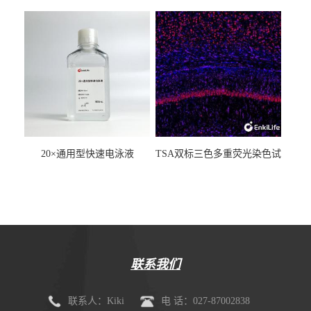
20×通用型快速电泳液
TSA双标三色多重荧光染色试
剂盒（mIHC）
联系我们
联系人：Kiki
电 话：027-87002838