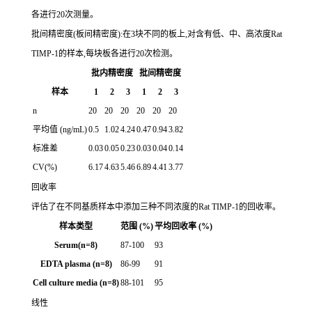
各进行20次测量。
批间精密度(板间精密度):在3块不同的板上,对含有低、中、高浓度Rat
TIMP-1的样本,每块板各进行20次检测。
批内精密度
批间精密度
样本
1
2
3
1
2
3
n
20
20
20
20
20
20
平均值 (ng/mL)
0.5
1.02
4.24
0.47
0.94
3.82
标准差
0.03
0.05
0.23
0.03
0.04
0.14
CV(%)
6.17
4.63
5.46
6.89
4.41
3.77
回收率
评估了在不同基质样本中添加三种不同浓度的Rat TIMP-1的回收率。
样本类型
范围 (%)
平均回收率 (%)
Serum(n=8)
87-100
93
EDTA plasma (n=8)
86-99
91
Cell culture media (n=8)
88-101
95
线性