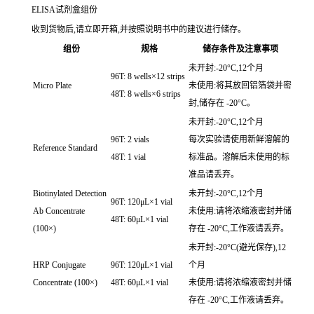
ELISA试剂盒组份
收到货物后,请立即开箱,并按照说明书中的建议进行储存。
组份
规格
储存条件及注意事项
未开封:-20°C,12个月
96T: 8 wells×12 strips
Micro Plate
未使用:将其放回铝箔袋并密
48T: 8 wells×6 strips
封,储存在 -20°C。
未开封:-20°C,12个月
96T: 2 vials
每次实验请使用新鲜溶解的
Reference Standard
48T: 1 vial
标准品。溶解后未使用的标
准品请丢弃。
Biotinylated Detection
未开封:-20°C,12个月
96T: 120μL×1 vial
Ab Concentrate
未使用:请将浓缩液密封并储
48T: 60μL×1 vial
(100×)
存在 -20°C,工作液请丢弃。
未开封:-20°C(避光保存),12
HRP Conjugate
96T: 120μL×1 vial
个月
Concentrate (100×)
48T: 60μL×1 vial
未使用:请将浓缩液密封并储
存在 -20°C,工作液请丢弃。