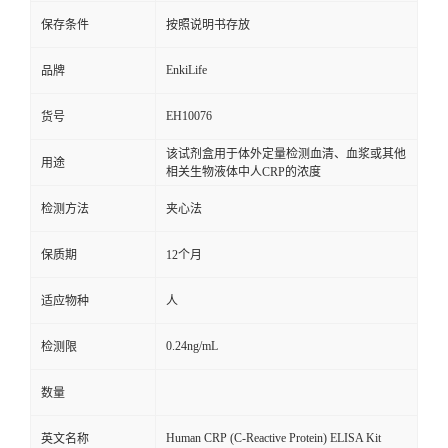
保存条件
按照说明书存放
EnkiLife
品牌
EH10076
货号
该试剂盒用于体外定量检测血清、血浆或其他
用途
相关生物液体中人CRP的浓度
检测方法
夹心法
保质期
12个月
适应物种
人
0.24ng/mL
检测限
数量
Human CRP (C-Reactive Protein) ELISA Kit
英文名称