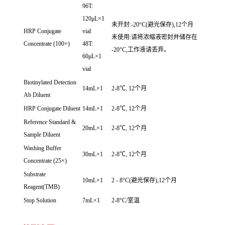
96T:
120μL×1
未开封:-20°C(避光保存),12个月
HRP Conjugate
vial
未使用:请将浓缩液密封并储存在
Concentrate (100×)
48T:
-20°C,工作液请丢弃。
60μL×1
vial
Biotinylated Detection
14mL×1
2-8℃, 12个月
Ab Diluent
HRP Conjugate Diluent
14mL×1
2-8℃, 12个月
Reference Standard &
20mL×1
2-8℃, 12个月
Sample Diluent
Washing Buffer
30mL×1
2-8℃, 12个月
Concentrate (25×)
Substrate
10mL×1
2 - 8°C(避光保存),12个月
Reagent(TMB)
Stop Solution
7mL×1
2-8°C/室温