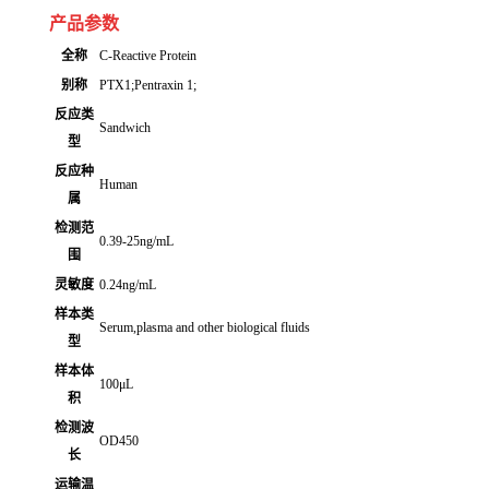
产品参数
全称
C-Reactive Protein
别称
PTX1;Pentraxin 1;
反应类
Sandwich
型
反应种
Human
属
检测范
0.39-25ng/mL
围
灵敏度
0.24ng/mL
样本类
Serum,plasma and other biological fluids
型
样本体
100μL
积
检测波
OD450
长
运输温