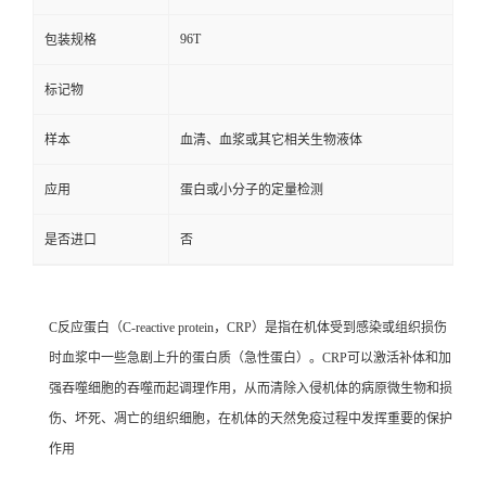
96T
包装规格
标记物
样本
血清、血浆或其它相关生物液体
应用
蛋白或小分子的定量检测
是否进口
否
C反应蛋白（C-reactive protein，CRP）是指在机体受到
感染
或组织损伤
时血浆中一些急剧上升的蛋白质（急性蛋白）。CRP可以激活补体和加
强
吞噬细胞
的吞噬而起调理作用，从而清除入侵机体的病原微生物和损
伤、坏死、凋亡的
组织细胞
，在机体的天然免疫过程中发挥重要的保护
作用