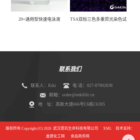
20×通用型快速电泳液
TSA双标三色多重荧光染色试
剂盒（mIHC）
联系我们
联系人：Kiki
电 话：027-87002838
邮箱：order@enkilife.cn
地 址：高新大道666号C6栋C6305
版权所有 Copyright (©) 2026
武汉恩玑生命科技有限公司
XML
技术支持：
盖德化工网
食品商务网