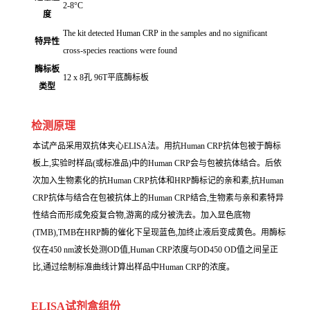
2-8°C
度
The kit detected Human CRP in the samples and no significant
特异性
cross-species reactions were found
酶标板
12 x 8孔 96T平底酶标板
类型
检测原理
本试产品采用双抗体夹心ELISA法。用抗Human CRP抗体包被于酶标
板上,实验时样品(或标准品)中的Human CRP会与包被抗体结合。后依
次加入生物素化的抗Human CRP抗体和HRP酶标记的亲和素,抗Human
CRP抗体与结合在包被抗体上的Human CRP结合,生物素与亲和素特异
性结合而形成免疫复合物,游离的成分被洗去。加入显色底物
(TMB),TMB在HRP酶的催化下呈现蓝色,加终止液后变成黄色。用酶标
仪在450 nm波长处测OD值,Human CRP浓度与OD450 OD值之间呈正
比,通过绘制标准曲线计算出样品中Human CRP的浓度。
ELISA试剂盒组份