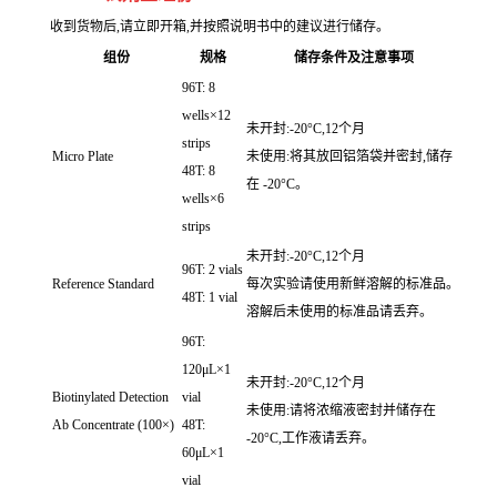
收到货物后,请立即开箱,并按照说明书中的建议进行储存。
组份
规格
储存条件及注意事项
96T: 8
wells×12
未开封:-20°C,12个月
strips
Micro Plate
未使用:将其放回铝箔袋并密封,储存
48T: 8
在 -20°C。
wells×6
strips
未开封:-20°C,12个月
96T: 2 vials
Reference Standard
每次实验请使用新鲜溶解的标准品。
48T: 1 vial
溶解后未使用的标准品请丢弃。
96T:
120μL×1
未开封:-20°C,12个月
Biotinylated Detection
vial
未使用:请将浓缩液密封并储存在
Ab Concentrate (100×)
48T:
-20°C,工作液请丢弃。
60μL×1
vial