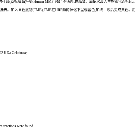
时样品(或标准品)中的Human MMP-9会与包被抗体结合。后依次加入生物素化的抗Huma
去。加入显色底物(TMB),TMB在HRP酶的催化下呈现蓝色,加终止液后变成黄色。用酶标仪在
 KDa Gelatinase;
es reactions were found