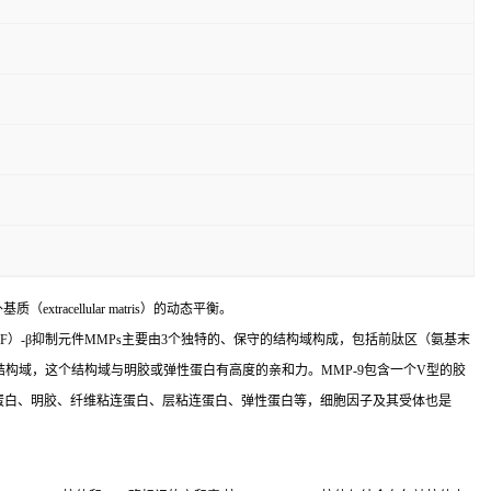
xtracellular matris）的动态平衡。
TGF）-β抑制元件MMPs主要由3个独特的、保守的结构域构成，包括前肽区（氨基末
结构域，这个结构域与明胶或弹性蛋白有高度的亲和力。MMP-9包含一个V型的胶
心蛋白、明胶、纤维粘连蛋白、层粘连蛋白、弹性蛋白等，细胞因子及其受体也是