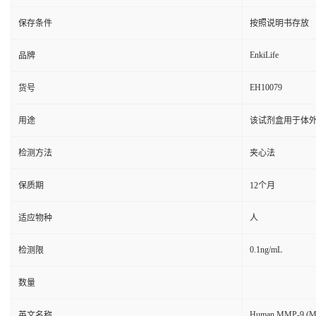
保存条件
按照说明书存放
EnkiLife
品牌
EH10079
货号
用途
该试剂盒用于体外
检测方法
夹心法
保质期
12个月
适应物种
人
0.1ng/mL
检测限
数量
Human MMP-9 (Matr
英文名称