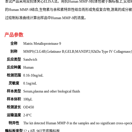
本试产品采用双抗体夹心ELISA法。用抗Human MMP-9抗体包被于酶标板上,实验
的Human MMP-9结合,生物素与亲和素特异性结合而形成免疫复合物,游离的成分被洗
过绘制标准曲线计算出样品中Human MMP-9的浓度。
产品参数
全称
Matrix Metalloproteinase 9
别称
MMP9;CLG4B;Gelatinase B;GELB;MANDP2;92kDa Type IV Collagenase;92
反应类型
Sandwich
反应种属
Human
检测范围
0.16-10ng/mL
灵敏度
0.1ng/mL
样本类型
Serum,plasma and other biological fluids
样本体积
100μL
检测波长
OD450
运输温度
2-8°C
特异性
The kit detected Human MMP-9 in the samples and no significant cross-speci
酶标板类型
12 x 8孔 96T平底酶标板