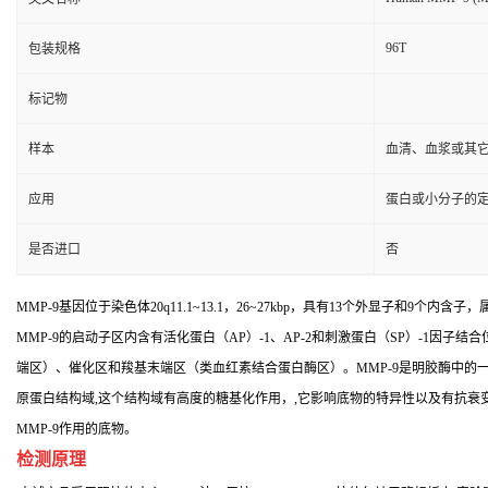
96T
包装规格
标记物
样本
血清、血浆或其
应用
蛋白或小分子的
是否进口
否
MMP-9基因位于染色体20q11.1~13.1，26~27kbp，具有13个外显子和9个内含子，属于基
MMP-9的启动子区内含有活化蛋白（AP）-1、AP-2和刺激蛋白（SP）-1因子
端区）、催化区和羧基末端区（类血红素结合蛋白酶区）。MMP-9是明胶酶中的一
原蛋白结构域,这个结构域有高度的糖基化作用，,它影响底物的特异性以及有抗衰
MMP-9作用的底物。
检测原理