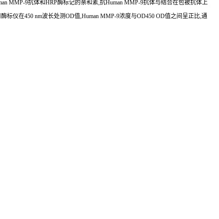
n MMP-9抗体和HRP酶标记的亲和素,抗Human MMP-9抗体与结合在包被抗体上
450 nm波长处测OD值,Human MMP-9浓度与OD450 OD值之间呈正比,通