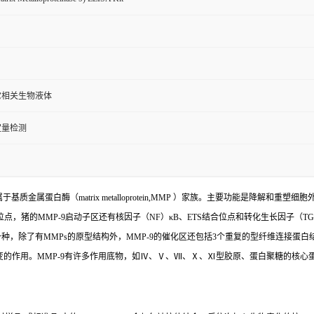
它相关生物液体
定量检测
质金属蛋白酶（matrix metalloprotein,MMP ）家族。主要功能是降解和重塑细胞外基质（e
结合位点，猪的MMP-9启动子区还有核因子（NF）κB、ETS结合位点和转化生长因子（
种，除了有MMPs的原型结构外，MMP-9的催化区还包括3个重复的型纤维连接蛋白
变的作用。MMP-9有许多作用底物，如Ⅳ、Ⅴ、Ⅶ、Ⅹ、Ⅺ型胶原、蛋白聚糖的核