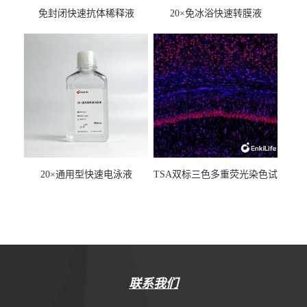
免封闭快速抗体稀释液
20×免冰浴快速转膜液
20×通用型快速电泳液
TSA双标三色多重荧光染色试
剂盒（mIHC）
联系我们