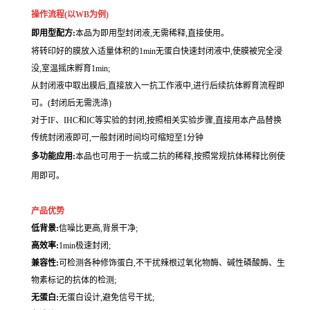
操作流程(以WB为例)
即用型配方:
本品为即用型封闭液,无需稀释,直接使用。
将转印好的膜放入适量体积的1min无蛋白快速封闭液中,使膜被完全浸
没,室温摇床孵育1min;
从封闭液中取出膜后,直接放入一抗工作液中,进行后续抗体孵育流程即
可。(封闭后无需洗涤)
对于IF、IHC和IC等实验的封闭,按照相关实验步骤,直接用本产品替换
传统封闭液即可,一般封闭时间均可缩短至1分钟
多功能应用:
本品也可用于一抗或二抗的稀释,按照常规抗体稀释比例使
用即可。
产品优势
低背景:
信噪比更高,背景干净;
高效率:
1min极速封闭;
兼容性:
可检测各种修饰蛋白,不干扰辣根过氧化物酶、碱性磷酸酶、生
物素标记的抗体的检测;
无蛋白:
无蛋白设计,避免信号干扰;