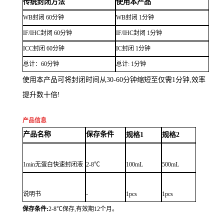
传统封闭方法
使用本产品
WB封闭
60分钟
WB封闭
1分钟
IF/IHC封闭
60分钟
IF/IHC封闭
1分钟
IC
C
封闭
60分钟
IC封闭
1分钟
总计
：
60分钟
总计
:
1
分钟
使用本产品可将封闭时间从30-60分钟缩短至仅需1分钟,效率
提升数十倍!
产品信息
产品名称
保存条件
规格
1
规格
2
1
min无蛋白快速封闭液
2-8℃
100mL
500mL
说明书
-
1pcs
1pcs
保存条件:
2-8℃保存,有效期12个月。