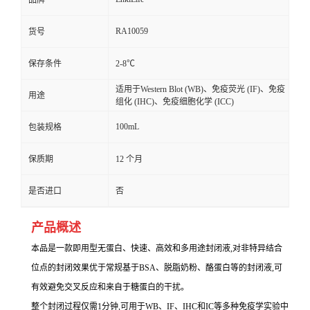
品牌
RA10059
货号
保存条件
2-8℃
适用于Western Blot (WB)、免疫荧光 (IF)、免疫
用途
组化 (IHC)、免疫细胞化学 (ICC)
100mL
包装规格
保质期
12 个月
是否进口
否
产品概述
本品是一款即用型无蛋白、快速、高效和多用途封闭液,对非特异结合
位点的封闭效果优于常规基于BSA、脱脂奶粉、酪蛋白等的封闭液,可
有效避免交叉反应和来自于糖蛋白的干扰。
整个封闭过程仅需1分钟,可用于WB、IF、IHC和IC等多种免疫学实验中