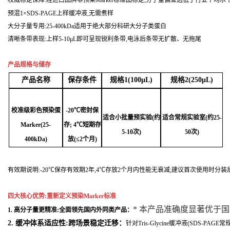
权威标定保障:经进口品牌非预染Marker标准品标定,分子量偏差远低于行业平均水平,
预混1×SDS-PAGE上样缓冲液,无需煮样
大分子量专用:25-400kDa适用于绝大部分科研大分子类蛋白
清晰条带表现:上样5-10μL即可呈现锐利条带,电泳后条带无扩散、无拖尾
产品规格与储存
产品名称
保存条件
规格
1(100μL)
规格
2(250μL)
校准级彩色预染蛋
-20℃密封保
适合小批量预实验
(约
适合常规实验室
(约
25
-
Marker(
25
-
存
;
4℃短期存
5
-
1
0次)
50次)
400
kDa)
放(≤2个月)
有效期说明:-20℃保存有效期2年,4℃存放2个月内性能无衰减;建议首次使用时分装
四大核心优势:重新定义预染Marker标准
* 本产品准确度显著优于国
1. 高分子量更精准:全面领先国内外同类产品：
2. 缓冲体系适应性:跨场景稳定迁移：
针对
Tris-Glycine缓冲液(SDS-