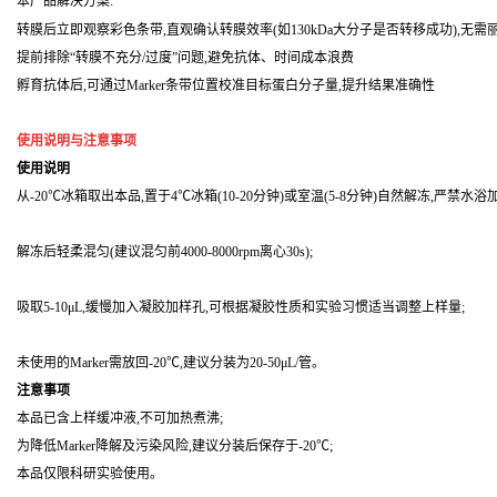
本产品解决方案:
转膜后立即观察彩色条带,直观确认转膜效率(如130kDa大分子是否转移成功),无需
提前排除“转膜不充分/过度”问题,避免抗体、时间成本浪费
孵育抗体后,可通过Marker条带位置校准目标蛋白分子量,提升结果准确性
使用说明与注意事项
使用说明
从-20℃冰箱取出本品,置于4℃冰箱(10-20分钟)或室温(5-8分钟)自然解冻,
严禁水浴
解冻后轻柔混匀(建议混匀前4000-8000rpm离心30s);
吸取5-10μL,缓慢加入凝胶加样孔,可根据凝胶性质和实验习惯适当调整上样量;
未使用的Marker需放回-20℃,
建议分装为20-50μL/管
。
注意事项
本品已含上样缓冲液,
不可加热煮沸
;
为降低Marker降解及污染风险,建议分装后保存于-20℃;
本品仅限科研实验使用
。