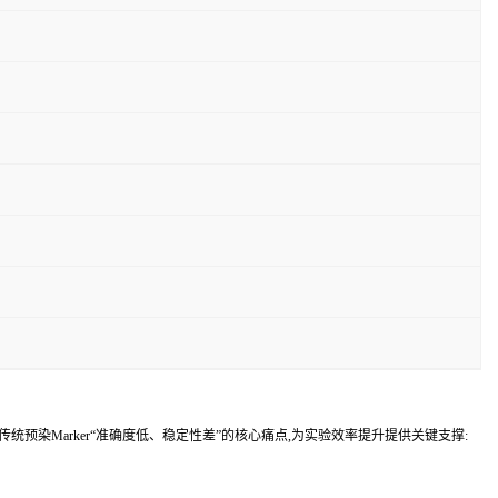
配比,解决传统预染Marker“准确度低、稳定性差”的核心痛点,为实验效率提升提供关键支撑: