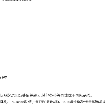
准确度媲美非预染Marker
后保存
际品牌,72kDa处偏差较大,其他条带等同或优于国际品牌。
PAGE常规体系)、Tris-Tricine缓冲液(小分子蛋白分离体系)、Bis-Tris缓冲液(高分辨