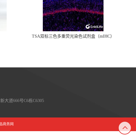
TSA双标三色多重荧光染色试剂盒（mIHC）
大道666号C6栋C6305
品商务网