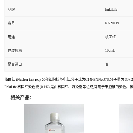
EnkiLife
品牌
RA20119
货号
用途
核固红
100mL
包装规格
是否进口
否
核固红 (Nuclear fast red) 又称细胞核坚牢红,分子式为C14H8NNaO7S,分子量为 35
EnkiLife 核固红染色液 (0.1%) 是由核固红、媒染剂等组成,常用于细胞核的
相关产品：