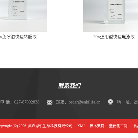
0×免冰浴快速转膜液
20×通用型快速电泳液
联系我们
电 话：027-87002838
邮箱：order@enkilife.cn
地 址：高新
right (©) 2026
武汉恩玑生命科技有限公司
XML
技术支持：
盖德化工网
食