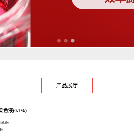
)
产品展厅
色液(0.1%)
kiLife
国