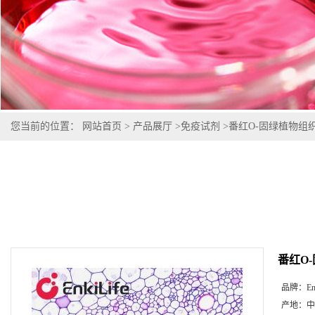
您当前的位置：
网站首页
>
产品展厅
>
免疫试剂
>
番红O-固绿植物组
番红O
品牌：
En
产地：
中