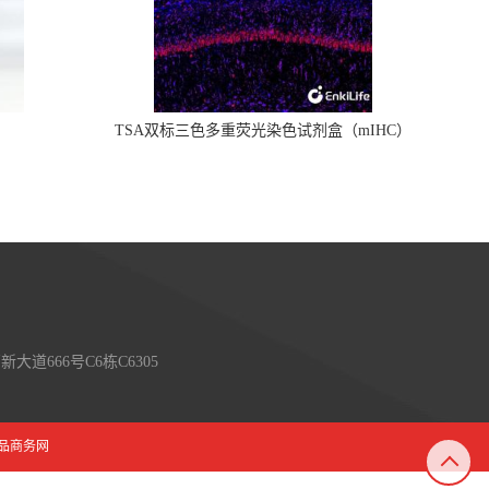
TSA双标三色多重荧光染色试剂盒（mIHC）
大道666号C6栋C6305
品商务网