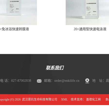
0×免冰浴快速转膜液
20×通用型快速电泳液
联系我们
电 话：027-87002838
邮箱：order@enkilife.cn
地 址：高新
right (©) 2026
武汉恩玑生命科技有限公司
XML
技术支持：
盖德化工网
食