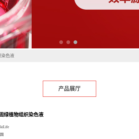
织染色液
产品展厅
-固绿植物组织染色液
kiLife
国