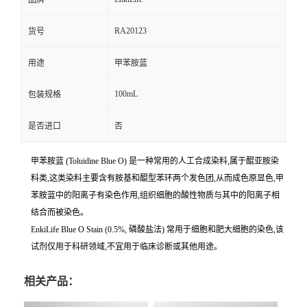
品牌
RA20123
货号
用途
甲苯胺蓝
100mL
包装规格
是否进口
否
甲苯胺蓝 (Toluidine Blue O) 是一种常用的人工合成染料,属于醌亚胺染
料类,这类染料主要含有胺基和醌型苯环两个发色团,从而成色原显色,甲
苯胺蓝中的阳离子有染色作用,组织细胞的酸性物质与其中的阳离子相
结合而被染色。
EnkiLife Blue O Stain (0.5%, 磷酸盐法) 常用于细胞和肥大细胞的染色,该
试剂仅用于科研领域,不宜用于临床诊断或其他用途。
相关产品：