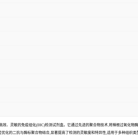
测的一种高效、灵敏的免疫组化(IHC)检测试剂盒。它通过先进的聚合物技术,将辣根过氧
过优化的二抗与酶标聚合物结合,显著提高了检测的灵敏度和特异性,适用于多种组织类