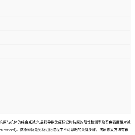
,抗原与抗体的结合点减少,最终导致免疫标记时抗原的阳性检测率及着色强度相对减
retrieval)。抗原修复是免疫组化过程中不可忽略的关键步骤。抗原修复方法有很