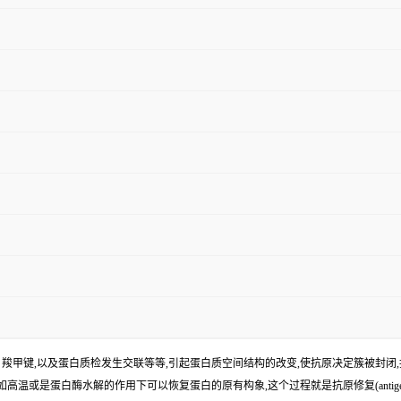
羧甲键,以及蛋白质检发生交联等等,引起蛋白质空间结构的改变,使抗原决定簇被封闭
或是蛋白酶水解的作用下可以恢复蛋白的原有构象,这个过程就是抗原修复(antigen 