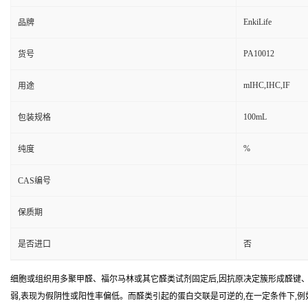
EnkiLife
品牌
PA10012
货号
mIHC,IHC,IF
用途
100mL
包装规格
%
纯度
CAS编号
保质期
是否进口
否
细胞或组织用多聚甲醛、福尔马林或其它醛类试剂固定后,因抗原决定簇形成醛键、
弱,表现为假阴性或阳性率偏低。而醛类引起的蛋白交联是可逆的,在一定条件下,例如高温