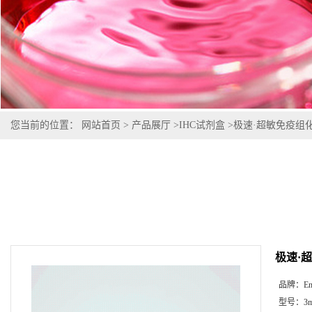
您当前的位置：
网站首页
>
产品展厅
>
IHC试剂盒
>
极速·超敏免疫组化试
极速·超
品牌：
En
型号：
3