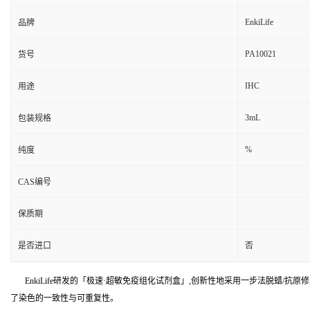
EnkiLife
品牌
PA10021
货号
IHC
用途
3mL
包装规格
%
纯度
CAS编号
保质期
是否进口
否
EnkiLife研发的「极速·超敏免疫组化试剂盒」,创新性地采用一步法脱蜡/抗
了染色的一致性与可重复性。