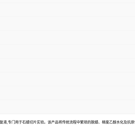
原修复液,专门用于石蜡切片实验。该产品将传统流程中繁琐的脱蜡、梯度乙醇水化及抗原