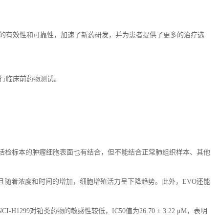
的有效性和可靠性，加速了新药研发，并为患者提供了更多的治疗选
行临床前药物测试。
活检标本的肿瘤细胞表面也有结合，但不能结合正常肺组织样本、其他
且随着浓度和时间的增加，细胞增殖活力呈下降趋势。此外，
EVO
还能
NCI-H1299
对铂类药物的敏感性较低，
IC50
值为
26.70 ± 3.22 μM
，表明