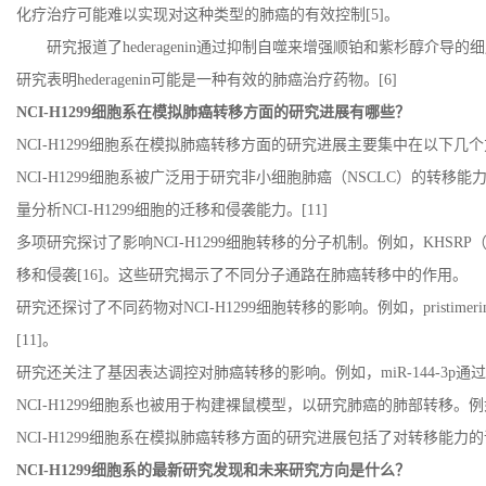
化疗治疗可能难以实现对这种类型的肺癌的有效控制
[5]
。
研究报道了
hederagenin
通过抑制自噬来增强顺铂和紫杉醇介导的细
研究表明
hederagenin
可能是一种有效的肺癌治疗药物。
[6]
NCI-H1299
细胞系在模拟肺癌转移方面的研究进展有哪些？
NCI-H1299
细胞系在模拟肺癌转移方面的研究进展主要集中在以下几个
NCI-H1299
细胞系被广泛用于研究非小细胞肺癌（
NSCLC
）的转移能
量分析
NCI-H1299
细胞的迁移和侵袭能力。
[11]
多项研究探讨了影响
NCI-H1299
细胞转移的分子机制。例如，
KHSRP
移和侵袭
[16]
。这些研究揭示了不同分子通路在肺癌转移中的作用。
研究还探讨了不同药物对
NCI-H1299
细胞转移的影响。例如，
pristimeri
[11]
。
研究还关注了基因表达调控对肺癌转移的影响。例如，
miR-144-3p
通过
NCI-H1299
细胞系也被用于构建裸鼠模型，以研究肺癌的肺部转移。例
NCI-H1299
细胞系在模拟肺癌转移方面的研究进展包括了对转移能力的
NCI-H1299
细胞系的最新研究发现和未来研究方向是什么？