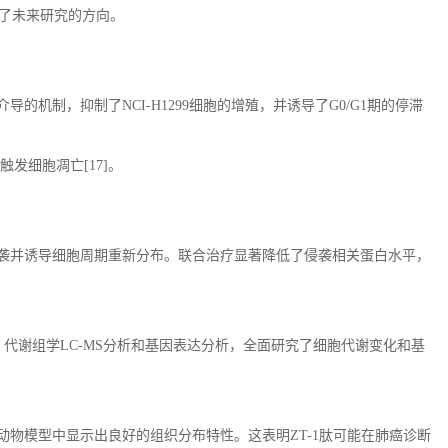
了未来研究的方向。
介导的机制，抑制了
NCI-H1299
细胞的增殖，并诱导了
G0/G1
期的停滞
触发细胞凋亡
[17]
。
袭并诱导细胞周期重新分布。联合治疗显著降低了侵袭相关蛋白水平，
、代谢组学
LC-MS
分析和基因表达分析，全面研究了细胞代谢变化和基
动物模型中显示出良好的组织分布特性。这表明
ZT-1
肽可能在肺癌诊断