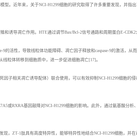
外模型。近年来，关于
NCI-H1299
细胞的研究取得了许多重要发现，并指出
增殖和诱导凋亡作用。
HTE
通过调节
Bax/Bcl-2
信号通路和周期蛋白
E-CDK2
e-9
的活性，导致线粒体功能障碍、凋亡因子释放和
caspase-9
的激活，从而
从线粒体转移到细胞质中，进一步促进细胞凋亡
[17]
。
死因子相关凋亡诱导配体）联合使用，可以有效抑制
NCI-H1299
细胞的侵
7A5
或
RXRA
基因敲降对
NCI-H1299
细胞的影响。此外，通过氨基酸分析
发现，
ZT-1
肽具有高度特异性，能够特异性地结合
NCI-H1299
细胞，并在