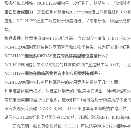
形态与生长特性
：
NCI-H1299
细胞呈上皮细胞样，贴壁生长，倍增时间
蛋白质合成能力
：这些细胞能够合成
0.1 pmol/mg
蛋白的神经肽
B
（
NM
应用
：
NCI-H1299
细胞广泛应用于肺癌增殖、抑制剂研发、肿瘤形成和
择。
培养条件
：推荐使用
RPMI-1640
培养基，含
10%
胎牛血清（
FBS
）和
1%
NCI-H1299
细胞因其独特的基因背景和生物学特性，成为研究非小细胞
NCI-H1299
细胞系中
KRAS
突变的具体类型和位置是什么？
NCI-H1299
细胞系中
KRAS
突变的具体类型和位置是野生型（
WT
），
NCI-H1299
细胞在肺癌药物筛选中的应用案例有哪些？
NCI-H1299
细胞在肺癌药物筛选中的应用案例包括以下几个方面：
利用噬菌体展示技术，从噬菌体展示的
12
肽库中筛选出一种特异性靶
癌症细胞或非肿瘤邻近肺组织。这表明
ZT-1
可能是用于肺癌治疗中靶
研究发现吴茱萸碱（
EVO
）对
NCI-H1299
细胞具有显著的抗肿瘤活性。
诱导
NCI-H1299
细胞周期阻滞在
G2/M
期，并通过激活
RIP1
、
RIP3
和
ML
研究表明，铂类药物如顺铂（
CDDP
）可以诱导
NCI-H1299
细胞中