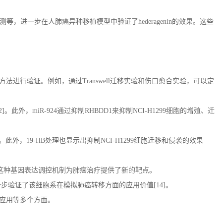
测等，进一步在人肺癌异种移植模型中验证了
hederagenin
的效果。这些
方法进行验证。例如，通过
Transwell
迁移实验和伤口愈合实验，可以定
2]
。此外，
miR-924
通过抑制
RHBDD1
来抑制
NCI-H1299
细胞的增殖、迁
。此外，
19-HB
处理也显示出抑制
NCI-H1299
细胞迁移和侵袭的效果
这种基因表达调控机制为肺癌治疗提供了新的靶点。
一步验证了该细胞系在模拟肺癌转移方面的应用价值
[14]
。
应用等多个方面。