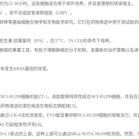
约为
22-30
小时。这些细胞适合用于体外培养，并且是理想的转染宿主。
B
），但不合成促胃液释放肽（
GRP
）。
转移等基础细胞生物学和生物医学研究。它们在药物筛选中用于测试新药
抗生素
/
抗霉菌剂（
P/S
），在
37°C
、
5% CO2
的条件下培养。
肺癌的重要工具，有助于理解肺癌的分子机制、发展新的治疗策略以及进
没有发生
KRAS
基因的突变。
向
NCI-H1299
细胞的肽
ZT-1
。该肽能够特异性结合
NCI-H1299
细胞，并且在
向药物递送的潜在候选生物标志物配体
[3]
。
通过
CCK-8
法检测发现，
EVO
能显著抑制
NCI-H1299
细胞的增殖活力，并
KL
引起程序性坏死
[4]
。
PD-L1
表达的上调，这种上调可以通过
68Ga-NOTA-Nb109
检测到。然而，