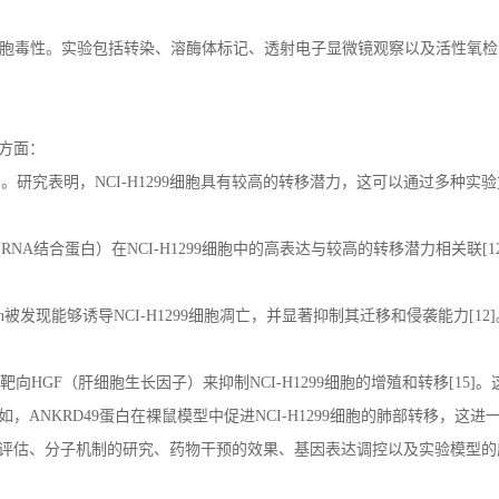
胞毒性。实验包括转染、溶酶体标记、透射电子显微镜观察以及活性氧检
方面：
力。研究表明，
NCI-H1299
细胞具有较高的转移潜力，这可以通过多种实验
（
RNA
结合蛋白）在
NCI-H1299
细胞中的高表达与较高的转移潜力相关联
[1
n
被发现能够诱导
NCI-H1299
细胞凋亡，并显著抑制其迁移和侵袭能力
[12]
靶向
HGF
（肝细胞生长因子）来抑制
NCI-H1299
细胞的增殖和转移
[15]
。
如，
ANKRD49
蛋白在裸鼠模型中促进
NCI-H1299
细胞的肺部转移，这进
评估、分子机制的研究、药物干预的效果、基因表达调控以及实验模型的