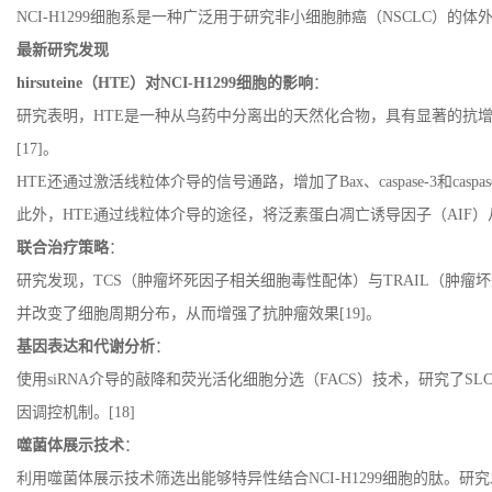
NCI-H1299
细胞系是一种广泛用于研究非小细胞肺癌（
NSCLC
）的体
最新研究发现
hirsuteine
（
HTE
）对
NCI-H1299
细胞的影响
：
研究表明，
HTE
是一种从乌药中分离出的天然化合物，具有显著的抗
[17]
。
HTE
还通过激活线粒体介导的信号通路，增加了
Bax
、
caspase-3
和
caspas
此外，
HTE
通过线粒体介导的途径，将泛素蛋白凋亡诱导因子（
AIF
）
联合治疗策略
：
研究发现，
TCS
（肿瘤坏死因子相关细胞毒性配体）与
TRAIL
（肿瘤坏
并改变了细胞周期分布，从而增强了抗肿瘤效果
[19]
。
基因表达和代谢分析
：
使用
siRNA
介导的敲降和荧光活化细胞分选（
FACS
）技术，研究了
SLC
因调控机制。
[18]
噬菌体展示技术
：
利用噬菌体展示技术筛选出能够特异性结合
NCI-H1299
细胞的肽。研究