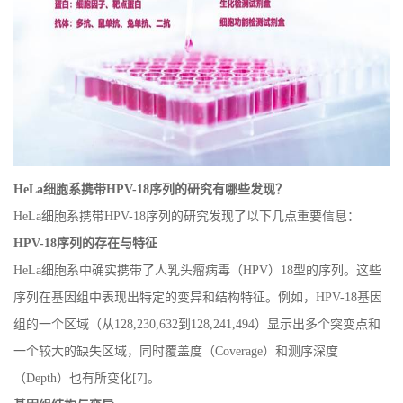
HeLa
细胞系携带
HPV-18
序列的研究有哪些发现？
HeLa
细胞系携带
HPV-18
序列的研究发现了以下几点重要信息：
HPV-18
序列的存在与特征
HeLa
细胞系中确实携带了人乳头瘤病毒（
HPV
）
18
型的序列。这些
序列在基因组中表现出特定的变异和结构特征。例如，
HPV-18
基因
组的一个区域（从
128,230,632
到
128,241,494
）显示出多个突变点和
一个较大的缺失区域，同时覆盖度（
Coverage
）和测序深度
（
Depth
）也有所变化
[7]
。