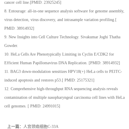
cancer cell line.
[PMID: 23925245]
8. Entourage: all-in-one sequence analysis software for genome assembly,
virus detection, virus discovery, and intrasample variation profiling.[
PMID: 38914932]
9. New Insights into Cell Culture Technology. Sivakumar Joghi Thatha
Gowder.
10. HeLa Cells Are Phenotypically Limiting in Cyclin E/CDK2 for
Efficient Human Papillomavirus DNA Replication.
[PMID: 38914932]
11. BAG3 down-modulation sensitizes HPV18(+) HeLa cells to PEITC-
induced apoptosis and restores p53.[
PMID: 25175321]
12.
Comprehensive high-throughput RNA sequencing analysis reveals
contamination of multiple nasopharyngeal carcinoma cell lines with HeLa
cell genomes. [ PMID: 24991015]
上一篇：
人宫颈癌细胞C-33A