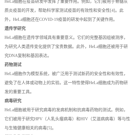
HeLa
细胞在疫苗研发中发挥了重要作用。例如，它们被用于脊髓灰
质炎疫苗的开发，帮助科学家测试疫苗的有效性和安全性
[4]
。此
外，
HeLa
细胞还在
COVID-19
疫苗的研发中起到了关键作用。
遗传学研究
HeLa
细胞在遗传学领域具有重要意义。它们的完整基因组被测序，
为研究人类遗传变化提供了宝贵数据。此外，
HeLa
细胞还被用于研
究
DNA
复制和基因表达。
药物测试
HeLa
细胞作为模型系统，被广泛用于测试新药的安全性和有效性，
避免了在人体或动物上的实验。这一特性使得
HeLa
细胞成为药物研
发的重要工具。
病毒研究
HeLa
细胞被用于研究病毒的发病机制和抗病毒药物的测试。例如，
它们被用于研究
HPV
（人乳头瘤病毒）和
HIV
（艾滋病病毒）等与性
与生殖健康相关的病毒
[5]
。