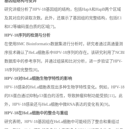
基因组结构与变异
研究详细分析了
HPV-18
基因组的结构，包括
HapA
和
HapB
两个区域
及其对应的读取次数。此外，还展示了基因组的完整结构，包括
E1
和
E2
等编码蛋白质的区域
[7]
。
HPV-18
序列的检测与分析
在使用
BMC Bioinformatics
数据集进行分析时，研究者通过高通量测
序技术确认了
HeLa
细胞系中
HPV-18
序列的存在。该研究利用了
NCBI
数据库中的参考序列，并通过组装和比对分析，进一步验证了
HPV-
18
序列的完整性
[8]
。
HPV-18
对
HeLa
细胞生物学特性的影响
HPV-18
感染的
HeLa
细胞表现出多种生物学特性变化。例如，
HPV-18
的
E6
蛋白通过抑制
p53
蛋白的活性，导致肿瘤抑制功能受损
[11]
。此
外，
HPV-18
感染还与
HeLa
细胞中微
RNA
表达的变化有关
[9]
。
HPV-18
在
HeLa
细胞中的整合与重组
研究表明，
HPV-18
基因组在
HeLa
细胞中可能经历了整合和重组过