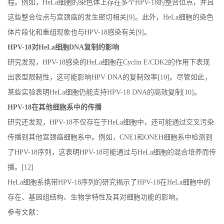
程。例如，
HeLa
细胞的染色体上存在多个
HPV-18
的整合位点，并且
这些整合位点与宫颈癌的发生密切相关
[9]
。此外，
HeLa
细胞的染色
体片段化和重组现象也与
HPV-18
感染有关
[9]
。
HPV-18
对
HeLa
细胞
DNA
复制的影响
研究发现，
HPV-18
感染的
HeLa
细胞在
Cyclin E/CDK2
的作用下表现
出表型限制性，这可能影响
HPV DNA
的复制效率
[10]
。尽管如此，
某些实验表明
HeLa
细胞仍能支持
HPV-18 DNA
的高效复制
[10]
。
HPV-18
在其他细胞系中的传播
研究还发现，
HPV-18
不仅存在于
HeLa
细胞中，还可能通过交叉污染
传播到其他宫颈癌细胞系中。例如，
CNE1
和
ONEH
细胞系中检测到
了
HPV-18
序列，这表明
HPV-18
可能通过与
HeLa
细胞的混合培养而传
播。
[12]
HeLa
细胞系携带
HPV-18
序列的研究揭示了
HPV-18
在
HeLa
细胞中的
存在、基因组结构、生物学特性及其对细胞功能的影响。
参考文献：