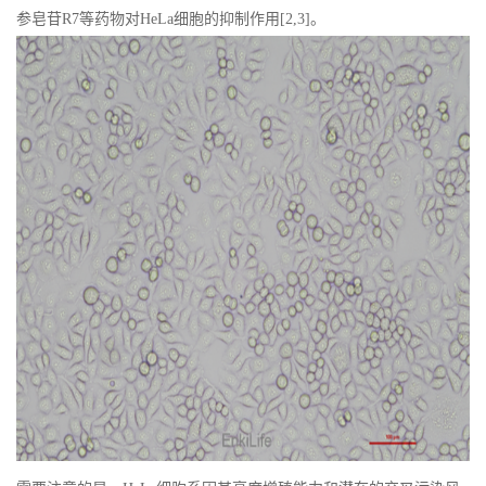
参皂苷
R7
等药物对
HeLa
细胞的抑制作用
[2,3]
。