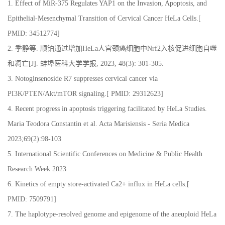
1. Effect of MiR-375 Regulates YAP1 on the Invasion, Apoptosis, and
Epithelial-Mesenchymal Transition of Cervical Cancer HeLa Cells.[
PMID: 34512774]
2.
季静等
.
顺铂通过增加
HeLa
人宫颈癌细胞中
Nrf2
入核促进细胞自噬
和凋亡
[J].
蚌埠医科大学学报
, 2023, 48(3): 301-305.
3. Notoginsenoside R7 suppresses cervical cancer via
PI3K/PTEN/Akt/mTOR signaling.[
PMID: 29312623]
4. Recent progress in apoptosis triggering facilitated by HeLa Studies.
Maria Teodora Constantin et al. Acta Marisiensis - Seria Medica
2023;69(2):98-103
5. International Scientific Conferences on Medicine & Public Health
Research Week 2023
6.
Kinetics of empty store-activated Ca2+ influx in HeLa cells.[
PMID: 7509791]
7. The haplotype-resolved genome and epigenome of the aneuploid HeLa