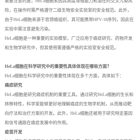
需要注意的是，
HeLa
细胞系因其高度增殖能力和潜在的交叉污染风
险，在操作时需严格遵守二级生物安全实验室的安全规范。此外，
由于
HeLa
细胞来源于宫颈癌组织，其可能携带
HPV-18
序列，因此在
实验中需注意避免污染。
HeLa
细胞是一种重要的实验模型，广泛应用于癌症研究、药物开发
和生物学研究中，但其使用需遵循严格的实验室安全规范。
HeLa
细胞在科学研究中的重要性具体体现在哪些方面？
HeLa
细胞在科学研究中的重要性体现在多个方面，具体如下：
癌症研究
HeLa
细胞是研究癌症机制的重要工具。通过研究
HeLa
细胞的生长和
转移特性，科学家能够更好地理解癌症的生物学机制，从而推动靶
向疗法和治疗方案的开发。此外，
HeLa
细胞还被用于研究特定基因
和信号通路在癌症发展中的作用。
疫苗开发