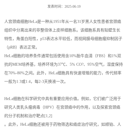
发表时间：2025-06-19
人宫颈癌细胞
HeLa
是一种从
1951
年从一名
31
岁黑人女性患者宫颈癌
组织中分离出来的非整倍体上皮样细胞系。该细胞系具有贴壁生长
特性，角蛋白阳性，
p53
表达水平较低，而视网膜母细胞瘤抑制因子
（
pRB
）表达正常。
HeLa
细胞的培养条件通常包括使用含
10%
胎牛血清（
FBS
）和
1%
双
抗的
MEM
培养基，培养环境为
37℃
、
5% CO
?、
95%
空气，湿度保持
在
70%-80%
之间。此外，
HeLa
细胞具有快速增殖的能力，传代频率
一般为
1:3
或
1:4
，每
2-3
天换液一次。
HeLa
细胞在科学研究中具有重要应用价值。例如，它们被广泛用于
研究人类乳头瘤病毒（
HPV
）在宫颈癌中的作用，以及探索宫颈癌
的分子机制和治疗靶点
[1,2]
。此外，
HeLa
细胞还被用于药物筛选和癌症治疗研究，如顺铂、人