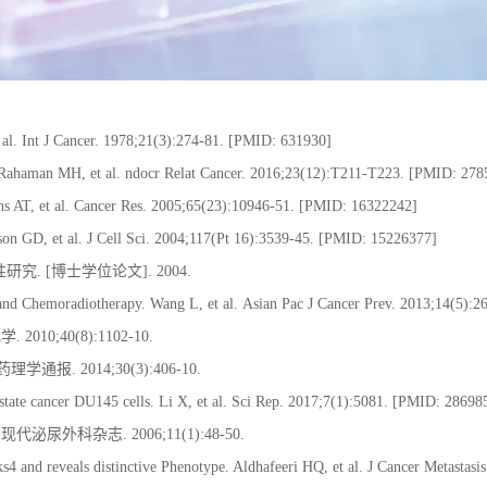
t al. Int J Cancer. 1978;21(3):274-81. [PMID: 631930]
r. Rahaman MH, et al. ndocr Relat Cancer. 2016;23(12):T211-T223. [PMID: 27
llins AT, et al. Cancer Res. 2005;65(23):10946-51. [PMID: 16322242]
dson GD, et al. J Cell Sci. 2004;117(Pt 16):3539-45. [PMID: 15226377]
性研究
. [
博士学位论文
]. 2004.
and Chemoradiotherapy. Wang L, et al. Asian Pac J Cancer Prev. 2013;14(5):
化学
. 2010;40(8):1102-10.
药理学通报
. 2014;30(3):406-10.
rostate cancer DU145 cells. Li X, et al. Sci Rep. 2017;7(1):5081. [PMID: 28698
.
现代泌尿外科杂志
. 2006;11(1):48-50.
ks4 and reveals distinctive Phenotype. Aldhafeeri HQ, et al. J Cancer Metasta