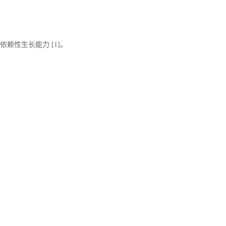
非依赖性生长能力
[
1]
。