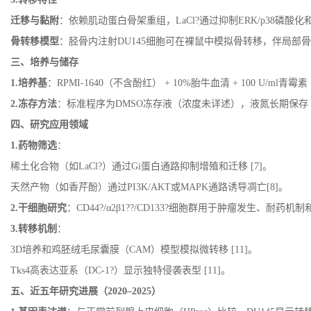
迁移与黏附
：依赖肌动蛋白骨架重组，
LaCl?
通过抑制
ERK/p38
磷酸化
骨转移模型
：胫骨内注射
DU145
细胞可在裸鼠中模拟骨转移，伴局部
三、培养与储存
1.
培养基
：
RPMI-1640
（不含酚红）
+ 10%
胎牛血清
+ 100 U/ml
青霉素
2.
冻存方法
：标准程序为
DMSO
冻存液（浓度未详述），液氮长期保存
四、研究应用领域
1.
药物筛选
：
稀土化合物（如
LaCl?
）通过
Gi
蛋白通路抑制增殖和迁移
[7]
。
天然产物（如香芹酚）通过
PI3K/AKT
或
MAPK
通路诱导凋亡
[
8]
。
2.
干细胞研究
：
CD44?/α2β1??/CD133?
细胞群用于肿瘤发生、耐药机制
3.
转移机制
：
3D
培养和鸡胚绒毛尿囊膜（
CAM
）模型模拟微转移
[
11]
。
Tks4
高表达亚系（
DC-1?
）显示独特侵袭表型
[
11]
。
五、近五年研究进展（
2020–2025
）