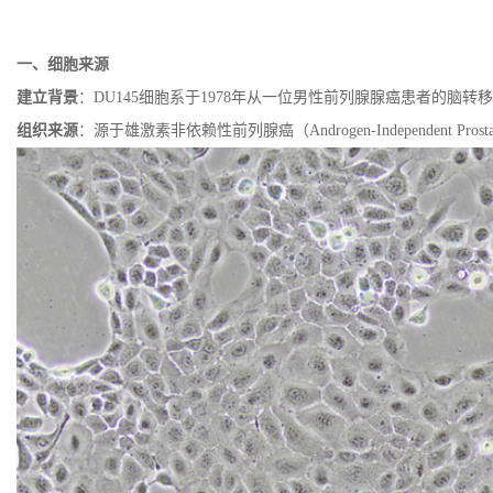
一、细胞来源
建立背景
：
DU145
细胞系于
1978
年从一位男性前列腺腺癌患者的脑转移
组织来源
：源于雄激素非依赖性前列腺癌（
Androgen-Independent Prost