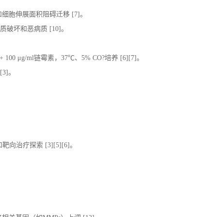
和细胞伸展面积阻碍迁移
[7]
。
骨质破坏和恶病质
[
10]
。
+ 100 μg/ml
链霉素，
37℃
、
5% CO?
培养
[6][7]
。
[3]
。
和靶向治疗探索
[
3][5][6]
。