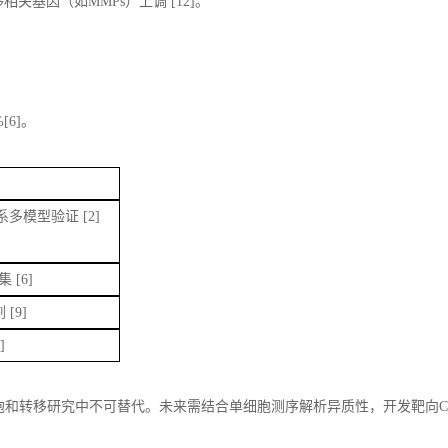
移相关基因（如
MMPs
）上调
[
12]
。
%[6]
。
系多模型验证
[
2
]
富集
[
6
]
剂
[
9
]
1
]
胞和转移研究中不可替代。未来需结合单细胞测序解析异质性，开发靶向
C