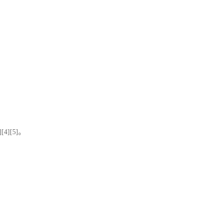
][4][5]
。