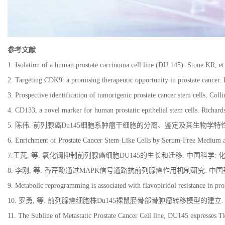
参考文献
1. Isolation of a human prostate carcinoma cell line (DU 145). Stone KR, e
2. Targeting CDK9: a promising therapeutic opportunity in prostate cance
3. Prospective identification of tumorigenic prostate cancer stem cells. Co
4. CD133, a novel marker for human prostatic epithelial stem cells. Richar
5.
陈伟
.
前列腺癌
Du145
细胞系肿瘤干细胞的分离、鉴定及其生物学特
6. Enrichment of Prostate Cancer Stem-Like Cells by Serum-Free Medium 
7.
王芃
,
等
.
氯化镧抑制前列腺癌细胞
DU145
的生长和迁移
.
中国科学
:
8.
李刚
,
等
.
香芹酚通过
MAPK
信号通路抗前列腺癌作用机制研究
.
中国
9. Metabolic reprogramming is associated with flavopiridol resistance in p
10.
罗勇
,
等
.
前列腺癌细胞株
Du145
裸鼠胫骨部骨肿瘤转移模型的建立
11. The Subline of Metastatic Prostate Cancer Cell line, DU145 expresses T