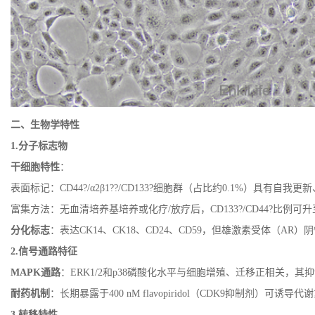
二、生物学特性
1.
分子标志物
干细胞特性
：
表面标记：
CD44?/α2β1??/CD133?
细胞群（占比约
0.1%
）具有自我更新
富集方法：无血清培养基培养或化疗
/
放疗后，
CD133?/CD44?
比例可升
分化标志
：表达
CK14
、
CK18
、
CD24
、
CD59
，但雄激素受体（
AR
）阴
2.
信号通路特征
MAPK
通路
：
ERK1/2
和
p38
磷酸化水平与细胞增殖、迁移正相关，其抑
耐药机制
：长期暴露于
400 nM flavopiridol
（
CDK9
抑制剂）可诱导代谢
3.
转移特性