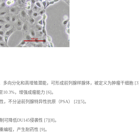
、多向分化和高增殖潜能，可形成前列腺样腺体，被定义为肿瘤干细胞
[
3
至
10.3%
，增强成瘤能力
[
6]
。
性，不分泌前列腺特异性抗原（
PSA
）
[
2][5]
。
制可降低
DU145
侵袭性
[7][
8]
。
重编程，产生耐药性
[
9]
。