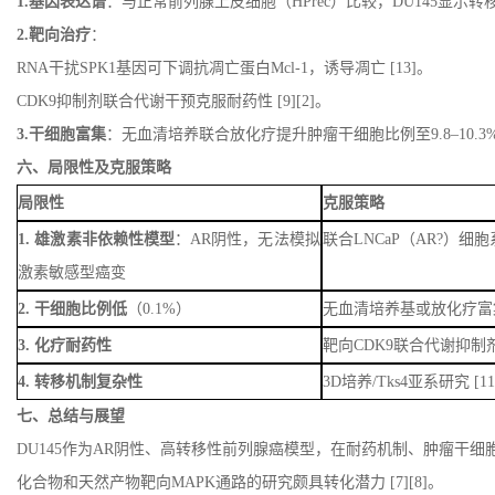
1.
基因表达谱
：与正常前列腺上皮细胞（
HPrec
）比较，
DU145
显示转
2.
靶向治疗
：
RNA
干扰
SPK1
基因可下调抗凋亡蛋白
Mcl-1
，诱导凋亡
[
13]
。
CDK9
抑制剂联合代谢干预克服耐药性
[
9][2]
。
3.
干细胞富集
：无血清培养联合放化疗提升肿瘤干细胞比例至
9.8–10.3
六、局限性及克服策略
局限性
克服策略
1.
雄激素非依赖性模型
：
AR
阴性，无法模拟
联合
LNCaP
（
AR?
）细胞
激素敏感型癌变
2.
干细胞比例低
（
0.1%
）
无血清培养基或放化疗
3.
化疗耐药性
靶向
CDK9
联合代谢抑制
4.
转移机制复杂性
3D
培养
/Tks4
亚系研究
[
1
七、总结与展望
DU145
作为
AR
阴性、高转移性前列腺癌模型，在耐药机制、肿瘤干细
化合物和天然产物靶向
MAPK
通路的研究颇具转化潜力
[7][
8]
。