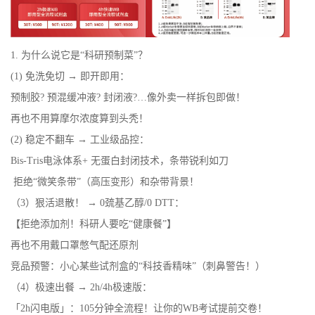
1. 为什么说它是“科研预制菜”？
(1)
免洗免切 → 即开即用：
预制胶? 预混缓冲液? 封闭液?…像外卖一样拆包即做！
再也不用算摩尔浓度算到头秃！
(2) 稳定不翻车 → 工业级品控：
Bis-Tris电泳体系+ 无蛋白封闭技术，条带锐利如刀
拒绝“微笑条带”（高压变形）和杂带背景！
（3）狠活退散！ → 0巯基乙醇/0 DTT：
【拒绝添加剂！科研人要吃“健康餐”】
再也不用戴口罩憋气配还原剂
竞品预警：小心某些试剂盒的“科技香精味”（刺鼻警告！）
（4）极速出餐 → 2h/4h极速版：
「2h闪电版」：105分钟全流程！让你的WB考试提前交卷！