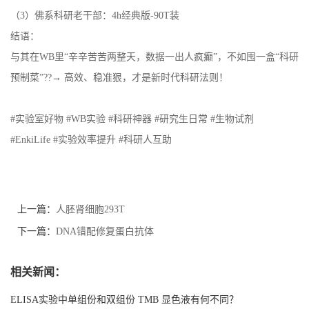
（3）佛系科研老干部：4h经典版-90T装
结语：
与其在WB里“辛辛苦苦两整天，数据一出人疯癫”，不如囤一盒“科研
预制菜”??→ 高效、稳准狠，才是新时代科研法则！
#实验室好物 #WB实验 #科研神器 #研究生日常 #生物试剂
#EnkiLife #实验效率提升 #科研人互助
上一篇：
人胚肾细胞293T
下一篇：
DNA错配修复蛋白抗体
相关新闻：
ELISA实验中单组份和双组份 TMB 显色液有何不同？