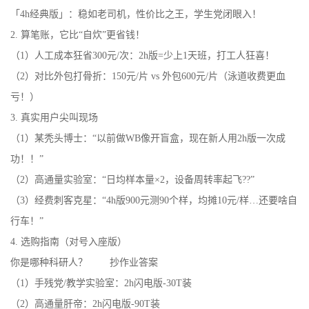
「4h经典版」：稳如老司机，性价比之王，学生党闭眼入！
2. 算笔账，它比“自炊”更省钱！
（1）人工成本狂省300元/次：2h版=少上1天班，打工人狂喜！
（2）对比外包打骨折：150元/片 vs 外包600元/片（泳道收费更血
亏！）
3. 真实用户尖叫现场
（1）某秃头博士：“以前做WB像开盲盒，现在新人用2h版一次成
功！！”
（2）高通量实验室：“日均样本量×2，设备周转率起飞??”
（3）经费刺客克星：“4h版900元测90个样，均摊10元/样…还要啥自
行车！”
4. 选购指南（对号入座版）
你是哪种科研人？ 抄作业答案
（1）手残党/教学实验室：2h闪电版-30T装
（2）高通量肝帝：2h闪电版-90T装