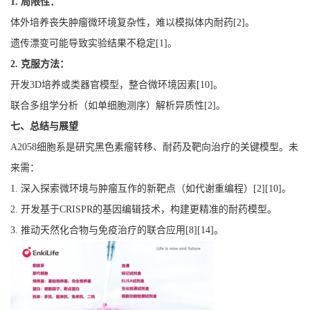
1.
局限性：
体外培养丧失肿瘤微环境复杂性，难以模拟体内耐药
[
2
]
。
遗传漂变可能导致实验结果不稳定
[
1
]
。
2.
克服方法：
开发
3D
培养或类器官模型，整合微环境因素
[
10
]
。
联合多组学分析（如单细胞测序）解析异质性
[
2
]
。
七、总结与展望
A2058
细胞系是研究黑色素瘤转移、耐药及靶向治疗的关键模型。未
来需：
1.
深入探索微环境与肿瘤互作的新靶点（如代谢重编程）
[
2
][1
0
]
。
2.
开发基于
CRISPR
的基因编辑技术，构建更精准的耐药模型。
3.
推动天然化合物与免疫治疗的联合应用
[
8
][1
4
]
。