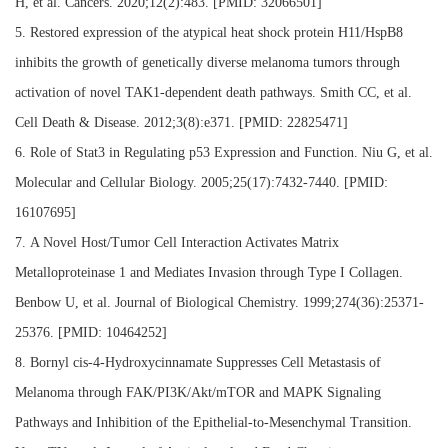
H, et al. Cancers. 2020;12(2):483.
[
PMID: 32066501]
5.
Restored expression of the atypical heat shock protein H11/HspB8
inhibits the growth of genetically diverse melanoma tumors through
activation of novel TAK1-dependent death pathways. Smith CC, et al.
Cell Death & Disease. 2012;3(8):e371.
[
PMID: 22825471]
6.
Role of Stat3 in Regulating p53 Expression and Function. Niu G, et al.
Molecular and Cellular Biology. 2005;25(17):7432-7440.
[
PMID:
16107695]
7.
A Novel Host/Tumor Cell Interaction Activates Matrix
Metalloproteinase 1 and Mediates Invasion through Type I Collagen.
Benbow U, et al. Journal of Biological Chemistry. 1999;274(36):25371-
25376.
[
PMID: 10464252]
8.
Bornyl cis-4-Hydroxycinnamate Suppresses Cell Metastasis of
Melanoma through FAK/PI3K/Akt/mTOR and MAPK Signaling
Pathways and Inhibition of the Epithelial-to-Mesenchymal Transition.