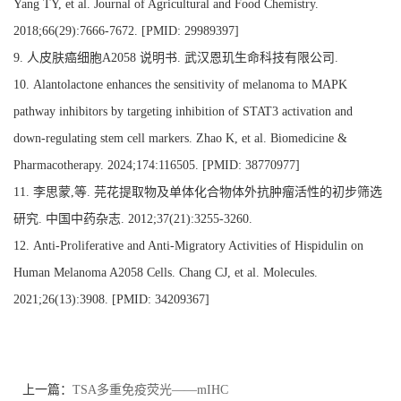
Yang TY, et al. Journal of Agricultural and Food Chemistry.
2018;66(29):7666-7672.
[
PMID: 29989397]
9.
人皮肤癌细胞
A2058
说明书
.
武汉恩玑生命科技有限公司
.
10.
Alantolactone enhances the sensitivity of melanoma to MAPK
pathway inhibitors by targeting inhibition of STAT3 activation and
down-regulating stem cell markers. Zhao K, et al. Biomedicine &
Pharmacotherapy. 2024;174:116505.
[
PMID: 38770977]
11.
李思蒙
,
等
.
芫花提取物及单体化合物体外抗肿瘤活性的初步筛选
研究
.
中国中药杂志
. 2012;37(21):3255-3260.
12.
Anti-Proliferative and Anti-Migratory Activities of Hispidulin on
Human Melanoma A2058 Cells. Chang CJ, et al. Molecules.
2021;26(13):3908.
[
PMID: 34209367]
上一篇：
TSA多重免疫荧光——mIHC