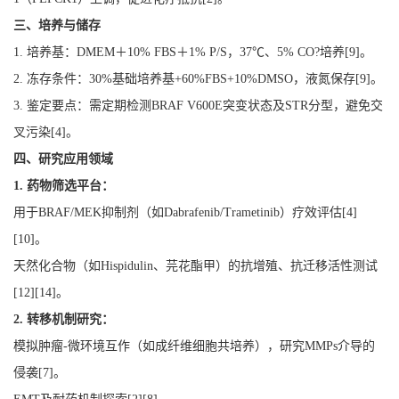
三、培养与储存
1.
培养基：
DMEM
＋
10% FBS
＋
1% P/S
，
37℃
、
5% CO?
培养
[
9
]
。
2.
冻存条件：
30%
基础培养基
+60%FBS+10%DMSO
，
液氮保存
[
9
]
。
3.
鉴定要点：需定期检测
BRAF V600E
突变状态及
STR
分型，避免交
叉污染
[
4
]
。
四、研究应用领域
1.
药物筛选平台：
用于
BRAF/MEK
抑制剂（如
Dabrafenib/Trametinib
）疗效评估
[
4
]
[
10
]
。
天然化合物（如
Hispidulin
、芫花酯甲）的抗增殖、抗迁移活性测试
[
12
][
14
]
。
2.
转移机制研究：
模拟肿瘤
-
微环境互作（如成纤维细胞共培养），研究
MMPs
介导的
侵袭
[
7
]
。