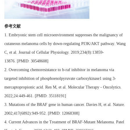
参考文献
1.
Embryonic stem cell microenvironment suppresses the malignancy of
cutaneous melanoma cells by down‐regulating PI3K/AKT pathway. Wang
C, et al. Journal of Cellular Physiology. 2019;234(8):13859-
13876.
[
PMID: 30548608]
2.
Overcoming chemoresistance to b-raf inhibitor in melanoma via
targeted inhibition of phosphoenolpyruvate carboxykinase1 using 3-
mercaptopropionic acid. Ren M, et al. Molecular Therapy - Oncolytics.
2022;24:449-461.
[
PMID: 35118191]
3.
Mutations of the BRAF gene in human cancer. Davies H, et al. Nature.
2002;417(6892):949-952.
[
PMID: 12068308]
4.
Current Advances in the Treatment of BRAF-Mutant Melanoma. Patel