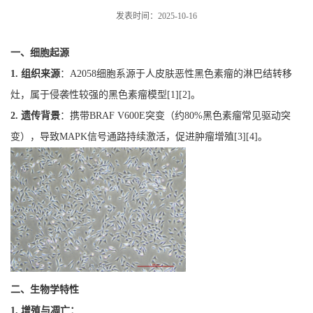
发表时间：2025-10-16
一、细胞起源
1.
组织来源
：
A2058
细胞系源于人皮肤恶性黑色素瘤的淋巴结转移
灶，属于侵袭性较强的黑色素瘤模型
[
1
][
2
]
。
2.
遗传背景
：携带
BRAF V600E
突变（约
80%
黑色素瘤常见驱动突
变），导致
MAPK
信号通路持续激活，促进肿瘤增殖
[
3
][
4
]
。
二、生物学特性
1.
增殖与凋亡：