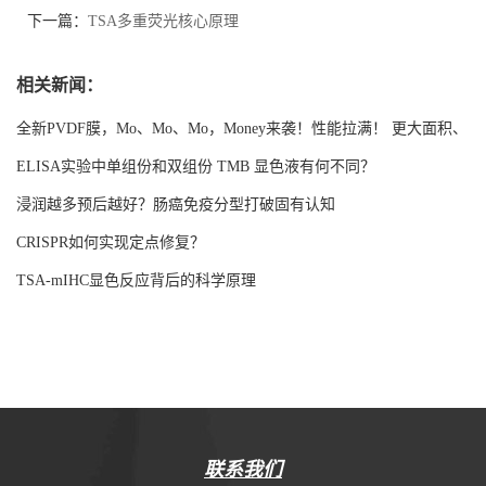
下一篇：
TSA多重荧光核心原理
相关新闻：
全新PVDF膜，Mo、Mo、Mo，Money来袭！性能拉满！ 更大面积、
更强吸附！
ELISA实验中单组份和双组份 TMB 显色液有何不同？
浸润越多预后越好？肠癌免疫分型打破固有认知
CRISPR如何实现定点修复？
TSA-mIHC显色反应背后的科学原理
联系我们