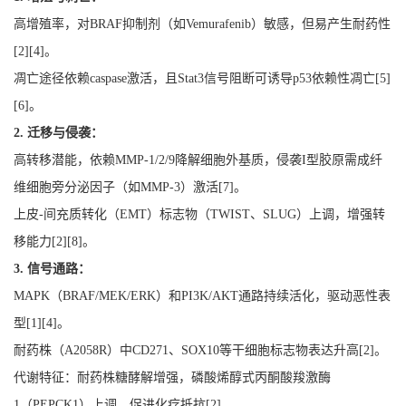
高增殖率，对
BRAF
抑制剂（如
Vemurafenib
）敏感，但易产生耐药性
[
2
][
4
]
。
凋亡途径依赖
caspase
激活，且
Stat3
信号阻断可诱导
p53
依赖性凋亡
[
5
]
[
6
]
。
2.
迁移与侵袭：
高转移潜能，依赖
MMP-1/2/9
降解细胞外基质，侵袭
I
型胶原需成纤
维细胞旁分泌因子（如
MMP-3
）激活
[
7
]
。
上皮
-
间充质转化（
EMT
）标志物（
TWIST
、
SLUG
）上调，增强转
移能力
[
2
][
8
]
。
3.
信号通路：
MAPK
（
BRAF/MEK/ERK
）和
PI3K/AKT
通路持续活化，驱动恶性表
型
[
1
][
4
]
。
耐药株（
A2058R
）中
CD271
、
SOX10
等干细胞标志物表达升高
[
2
]
。
代谢特征：耐药株糖酵解增强，磷酸烯醇式丙酮酸羧激酶
1
（
PEPCK1
）上调，促进化疗抵抗
[
2
]
。