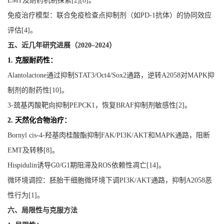
EMT
及耐药机制探索
[
2
][
8
]
。
免疫治疗模型：联合免疫检查点抑制剂（如
PD-1
抗体）的协同效应
评估
[
4
]
。
五、近几年研究进展（
2020–2024
）
1.
克服耐药性：
Alantolactone
通过抑制
STAT3/Oct4/Sox2
通路，逆转
A2058
对
MAPK
抑
制剂的耐药性
[
10
]
。
3-
巯基丙酸靶向抑制
PEPCK1
，恢复
BRAF
抑制剂敏感性
[
2
]
。
2.
天然化合物治疗：
Bornyl cis-4-
羟基肉桂酸酯抑制
FAK/PI3K/AKT
和
MAPK
通路，阻断
EMT
及转移
[
8
]
。
Hispidulin
诱导
G0/G1
期阻滞及
ROS
依赖性凋亡
[
14
]
。
微环境调控：胚胎干细胞微环境下调
PI3K/AKT
通路，抑制
A2058
恶
性行为
[
1
]
。
六、局限性与克服方法