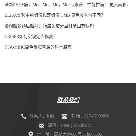
全新PVDF膜，Mo、Mo、Mo，Money来袭！性能拉满！ 更大面积、
更强吸附！
ELISA实验中单组份和双组份 TMB 显色液有何不同？
浸润越多预后越好？肠癌免疫分型打破固有认知
CRISPR如何实现定点修复？
TSA-mIHC显色反应背后的科学原理
联系我们
联系人：Kiki
电 话：027-87002838
邮箱：order@enkilife.cn
地 址：高新大道666号C6栋C6305