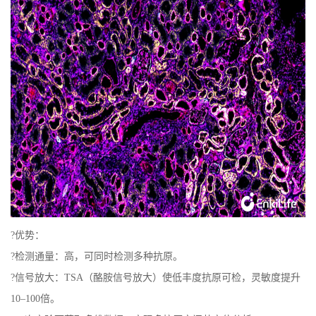
?优势：
?检测通量：高，可同时检测多种抗原。
?信号放大：TSA（酪胺信号放大）使低丰度抗原可检，灵敏度提升
10–100倍。