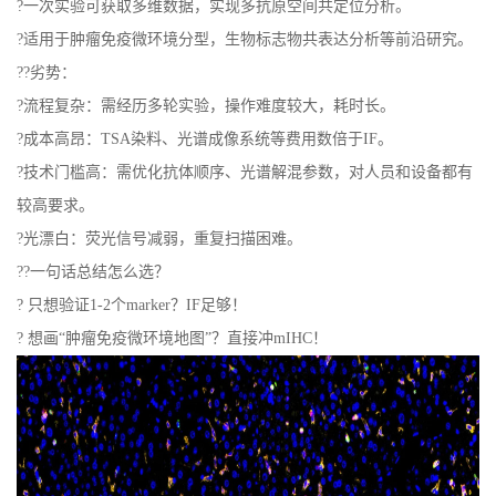
?一次实验可获取多维数据，实现多抗原空间共定位分析。
?适用于肿瘤免疫微环境分型，生物标志物共表达分析等前沿研究。
??劣势：
?流程复杂：需经历多轮实验，操作难度较大，耗时长。
?成本高昂：TSA染料、光谱成像系统等费用数倍于IF。
?技术门槛高：需优化抗体顺序、光谱解混参数，对人员和设备都有
较高要求。
?光漂白：荧光信号减弱，重复扫描困难。
??一句话总结怎么选？
? 只想验证1-2个marker？IF足够！
? 想画“肿瘤免疫微环境地图”？直接冲mIHC！