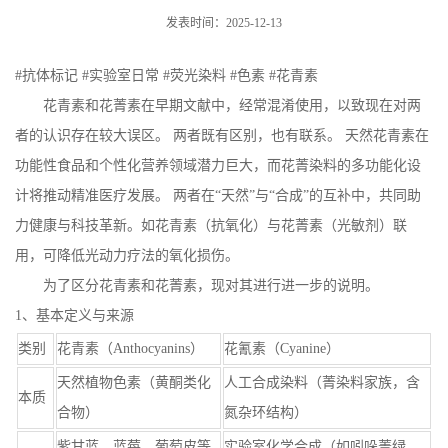
发表时间：2025-12-13
#抗体标记 #实验室日常 #荧光染料 #色素 #花青素
花青素和花菁素在早期文献中，经常混淆使用，以致现在对两
者的认识存在较大误区。 两者既有区别，也有联系。 天然花青素在
功能性食品和个性化营养领域潜力巨大，而花菁染料的多功能化设
计将推动精准医疗发展。 两者在“天然”与“合成”的互补中，共同助
力健康与科技革新。如花青素（抗氧化）与花菁素（光敏剂）联
用，可降低光动力疗法的氧化损伤。
为了区分花青素和花菁素，现对其进行进一步的说明。
1、基本定义与来源
类别
花青素（Anthocyanins）
花氰素（Cyanine）
天然植物色素（黄酮类化
人工合成染料（菁染料家族，含
本质
合物）
氮杂环结构）
紫甘蓝、蓝莓、葡萄皮等
实验室化学合成（如吲哚菁绿、