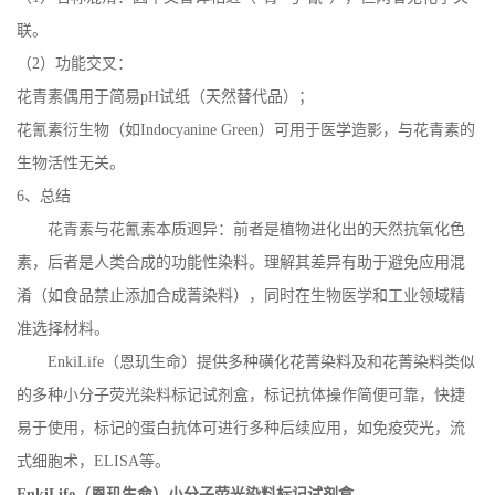
联。
（2）功能交叉：
花青素偶用于简易pH试纸（天然替代品）；
花氰素衍生物（如Indocyanine Green）可用于医学造影，与花青素的
生物活性无关。
6、总结
花青素与花氰素本质迥异：前者是植物进化出的天然抗氧化色
素，后者是人类合成的功能性染料。理解其差异有助于避免应用混
淆（如食品禁止添加合成菁染料），同时在生物医学和工业领域精
准选择材料。
EnkiLife（恩玑生命）提供多种磺化花菁染料及和花菁染料类似
的多种小分子荧光染料标记试剂盒，标记抗体操作简便可靠，快捷
易于使用，标记的蛋白抗体可进行多种后续应用，如免疫荧光，流
式细胞术，ELISA等。
EnkiLife（恩玑生命）
小分子荧光染料标记试剂盒