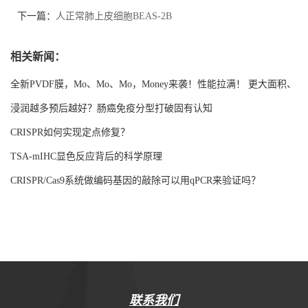
方|EnkiLife(恩玑生命)
下一篇：
人正常肺上皮细胞BEAS-2B
相关新闻：
全新PVDF膜，Mo、Mo、Mo，Money来袭！性能拉满！ 更大面积、
更强吸附！
浸润越多预后越好？肠癌免疫分型打破固有认知
CRISPR如何实现定点修复？
TSA-mIHC显色反应背后的科学原理
CRISPR/Cas9系统做编码基因的敲除可以用qPCR来验证吗？
联系我们