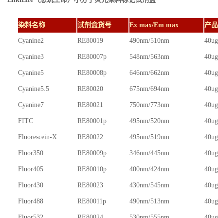
染料名称
试剂盒货号
Ex max/Em max
产品
Cyanine2
RE80019
490nm/510nm
40ug
Cyanine3
RE80007p
548nm/563nm
40ug
Cyanine5
RE80008p
646nm/662nm
40ug
Cyanine5.5
RE80020
675nm/694nm
40ug
Cyanine7
RE80021
750nm/773nm
40ug
FITC
RE80001p
495nm/520nm
40ug
Fluorescein-X
RE80022
495nm/519nm
40ug
Fluor350
RE80009p
346nm/445nm
40ug
Fluor405
RE80010p
400nm/424nm
40ug
Fluor430
RE80023
430nm/545nm
40ug
Fluor488
RE80011p
490nm/513nm
40ug
Fluor532
RE80024
530nm/555nm
40ug