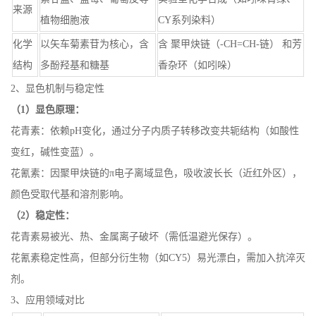
来源
植物细胞液
CY系列染料）
化学
以矢车菊素苷为核心，含
含 聚甲炔链（-CH=CH-链） 和芳
结构
多酚羟基和糖基
香杂环（如吲哚）
2、显色机制与稳定性
（1）显色原理：
花青素：依赖pH变化，通过分子内质子转移改变共轭结构（如酸性
变红，碱性变蓝）。
花氰素：因聚甲炔链的π电子离域显色，吸收波长长（近红外区），
颜色受取代基和溶剂影响。
（2）稳定性：
花青素易被光、热、金属离子破坏（需低温避光保存）。
花氰素稳定性高，但部分衍生物（如CY5）易光漂白，需加入抗淬灭
剂。
3、应用领域对比