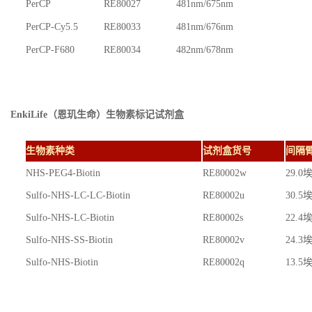
PerCP
RE80027
481nm/675nm
PerCP-Cy5.5
RE80033
481nm/676nm
PerCP-F680
RE80034
482nm/678nm
EnkiLife（恩玑生命）
生物素标记试剂盒
生物素种类
试剂盒货号
间隔臂(
NHS-PEG4-Biotin
RE80002w
29.0
Sulfo-NHS-LC-LC-Biotin
RE80002u
30.5
Sulfo-NHS-LC-Biotin
RE80002s
22.4
Sulfo-NHS-SS-Biotin
RE80002v
24.3
Sulfo-NHS-Biotin
RE80002q
13.5