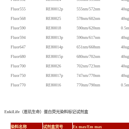
Fluor555
RE80012p
555nm/572nm
40ug
Fluor568
RE80025
578nm/602nm
40ug
Fluor590
RE80018
590nm/620nm
0.5m
Fluor594
RE80013p
590nm/617nm
40ug
Fluor647
RE80014p
651nm/668nm
40ug
Fluor680
RE80015p
680nm/702nm
40ug
Fluor700
RE80026
702nm/723nm
40ug
Fluor750
RE80017p
747nm/770nm
40ug
Fluor770
RE80016
770nm/790nm
0.5m
EnkiLife（恩玑生命）
蛋白荧光染料标记试剂盒
染料名称
试剂盒货号
Ex max/Em max