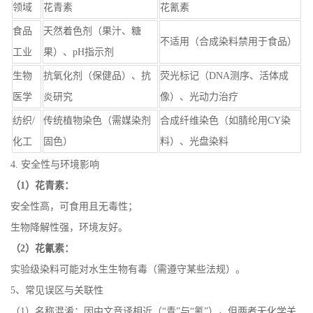
领域
花青素
花氰素
食品
天然着色剂（果汁、糖
不适用（合成染料禁用于食品）
工业
果）、pH指示剂
生物
抗氧化剂（保健品）、抗
荧光标记（DNA测序、活体成
医学
炎研究
像）、光动力治疗
纺织/
传统植物染色（需媒染剂
合成纤维染色（如腈纶用CY染
化工
固色）
料）、光盘染料
4. 安全性与环境影响
（1）
花青素：
安全性高，可食用且无毒性；
生物降解性强，环境友好。
（2）花氰素：
实验级染料可能对水生生物有毒（需遵守某些法规）。
5、常见误区与关联性
（1）名称混淆：因中文音译相近（“青”与“氰”），但两者无化学关