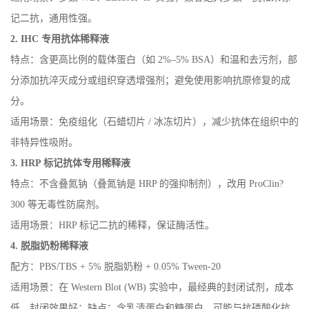
记二抗，通用性强。
2.
IHC 专用抗体稀释液
特点：含更高比例的载体蛋白（如 2%–5% BSA）和温和去污剂，部
分添加抗淬灭成分或组织穿透增强剂；避免使用影响抗原修复的成
分。
适用场景：免疫组化（石蜡切片 / 冰冻切片），减少抗体在组织中的
非特异性吸附。
3.
HRP 标记抗体专用稀释液
特点：不含叠氮钠（叠氮钠是 HRP 的强抑制剂），改用 ProClin?
300 等无毒性防腐剂。
适用场景：HRP 标记二抗的稀释，保证酶活性。
4.
脱脂奶粉稀释液
配方：PBS/TBS + 5% 脱脂奶粉 + 0.05% Tween-20
适用场景：在 Western Blot (WB) 实验中，最经典的封闭试剂，成本
低、封闭效果好；缺点：含乳清蛋白和糖蛋白，可能与抗磷酸化抗