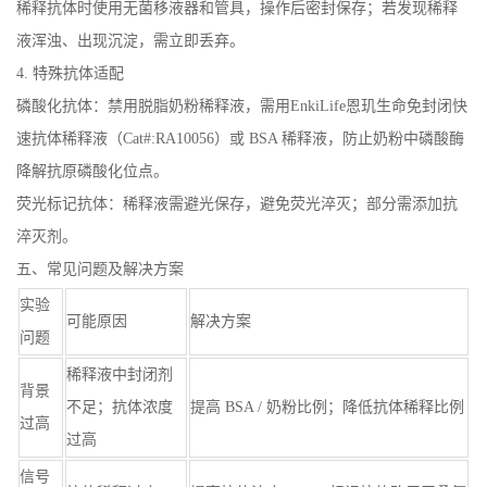
稀释抗体时使用无菌移液器和管具，操作后密封保存；若发现稀释
液浑浊、出现沉淀，需立即丢弃。
4. 特殊抗体适配
磷酸化抗体：禁用脱脂奶粉稀释液，需用EnkiLife恩玑生命免封闭快
速抗体稀释液（Cat#:RA10056）或 BSA 稀释液，防止奶粉中磷酸酶
降解抗原磷酸化位点。
荧光标记抗体：稀释液需避光保存，避免荧光淬灭；部分需添加抗
淬灭剂。
五、常见问题及解决方案
实验
可能原因
解决方案
问题
稀释液中封闭剂
背景
不足；抗体浓度
提高 BSA / 奶粉比例；降低抗体稀释比例
过高
过高
信号