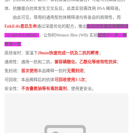
体、抗糖蛋白抗体发生交叉反应，此类实验需改用 BSA 稀释液。
由此可见，常用的通用型抗体稀释液均有各自的局限性，而
EnkiLife恩玑生命
通过深度优化的配方，推出
免封闭快速抗体稀释液
（Cat#:RA10056）
，让你的Western Blot (WB) 实验
封闭少一步，孵
育快一步
：
高效省时：室温下
20min快速完成一抗及二抗的孵育
；
通用性：通用一抗和二抗，
兼容磷酸化、乙酰化等修饰性抗体
；
免封闭：
首次使用
本品稀释一抗时
无需封闭
；
可回收：本品稀释后的抗体
可回收使用3-5次
；
安全性：
不含叠氮钠等有毒防腐剂
，使用更安全。