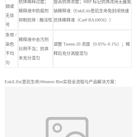
抗体稀释过度；
提高抗体浓度；HRP 标记抗体改用无叠氮
弱或
稀释液中防腐剂
钠稀释液（EnkiLife恩玑生命免封闭快速
无信
抑制抗体 / 酶活性
抗体稀释液（Cat#:RA10056））
号
条带 /
稀释液中去污剂
染色
调整 Tween-20 浓度（0.05%–0.1%）；稀
比例不当；抗体
不均
释后充分涡旋混匀
未充分混匀
匀
EnkiLIfe(恩玑生命)Western Blot实验全流程与产品解决方案：