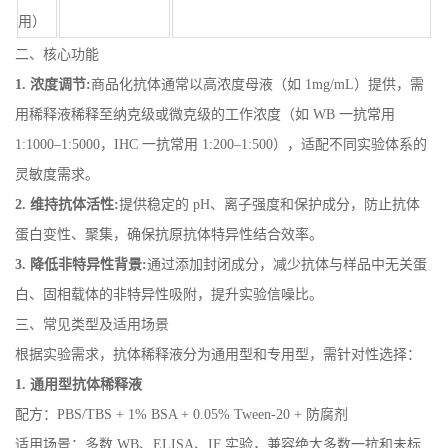
用）
二、核心功能
1. 浓度调节:
商品化抗体通常以高浓度母液（如 1mg/mL）提供，需
用稀释液稀释至纳克级或微克级的工作浓度（如 WB 一抗常用
1:1000–1:5000，IHC 一抗常用 1:200–1:500），适配不同实验体系的
灵敏度需求。
2. 维持抗体活性:
提供稳定的 pH、离子强度和保护成分，防止抗体
蛋白变性、聚集，确保抗原抗体特异性结合效率。
3. 降低非特异性背景:
通过添加封闭成分，减少抗体与样品中无关蛋
白、固相载体的非特异性吸附，提升实验信噪比。
三、常见类型及适用场景
根据实验需求，抗体稀释液分为通用型和专用型，需针对性选择：
1.
通用型抗体稀释液
配方：PBS/TBS + 1% BSA + 0.05% Tween-20 + 防腐剂
适用场景：多数 WB、ELISA、IF 实验，兼容绝大多数一抗和未标