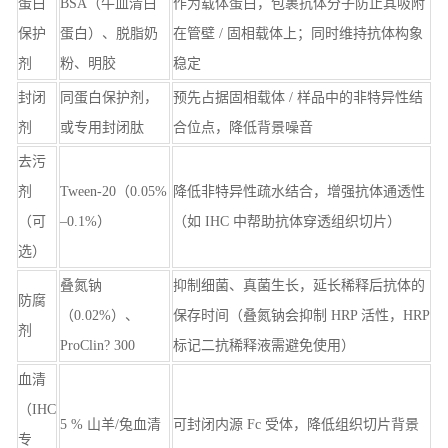
蛋白
BSA（牛血清白
作为载体蛋白，包裹抗体分子防止其吸附
保护
蛋白）、脱脂奶
在管壁 / 固相载体上；同时维持抗体构象
剂
粉、明胶
稳定
封闭
同蛋白保护剂，
预先占据固相载体 / 样品中的非特异性结
剂
或专用封闭肽
合位点，降低背景噪音
去污
剂
Tween-20（0.05%
降低非特异性疏水结合，增强抗体通透性
（可
–0.1%）
（如 IHC 中帮助抗体穿透组织切片）
选）
叠氮钠
抑制细菌、真菌生长，延长稀释后抗体的
防腐
（0.02%）、
保存时间（叠氮钠会抑制 HRP 活性，HRP
剂
ProClin? 300
标记二抗稀释液需避免使用）
血清
（IHC
5 % 山羊/兔血清
可封闭内源 Fc 受体，降低组织切片背景
专