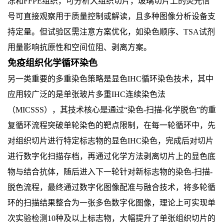
冻和FFPE组织，可分析大组织切片，玻璃切片上的荧光信
号可直接观察用于质量控制或解读，且多种图像分析设备支
持定量。但试验区需注意方案优化，如染色顺序、TSA试剂
用量影响抗原性和空间位阻、剥离方案。
免疫组织化学循环染色
另一类重要的多重染色策略是显色IHC循环染色技术，其中
应用较广泛的是单张玻片多重IHC连续染色法
（MICSSS），其技术核心是通过“染色-扫描-化学脱色”的重
复循环流程突破单轮染色的靶点限制，在每一轮循环中，先
对组织切片进行特定标志物的显色IHC染色，完成后对切片
进行数字化扫描存档，再通过化学方法剥离切片上的显色底
物与结合抗体，随后进入下一轮针对新标志物的染色-扫描-
脱色流程，最终通过数字化图像配准与融合技术，将多轮循
环的扫描结果整合为一张多色数字化图像，理论上可实现单
次实验检测10种及以上标志物，大幅提升了单张组织切片的