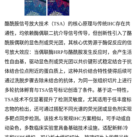
酪酰胺信号放大技术（TSA）的核心原理与传统IHC存在共
通性，均依赖酶偶联二抗介导信号传导，但创新性引入了酪
酰胺偶联的显色剂或荧光团，其核心优势源于酶促反应的信
号放大效应：当偶联酶HRP与酪酰胺发生反应时，会产生活
性自由基，驱动显色剂或荧光团以共价键形式稳定结合于抗
体结合位点附近的蛋白质上，这种共价结合特性使得后续可
通过洗脱步骤去除未结合的抗体，为同一张组织切片上进行
多轮抗体孵育与TSA信号标记创造了条件。基于这一特性，
TSA技术不仅显著提升了检测灵敏度，尤其适用于低丰度标
志物的检出，还可通过搭配不同光谱的荧光团或显色剂实现
多靶点同步检测。该技术与常规IHC方案相似，可手动或自
动染色，多数临床实验室具备基础技术设施，适配新鲜/冷