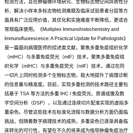
检测方法，且在肿瘤微环境研究、生物标志物空间异质性分
析、解决小样本多标志物检测难题及临床试验患者分层等方
面具有广泛应用价值，其优化和实施难度不断降低，更适合
常规临床使用。
《
Multiplex Immunohistochemistry and
Immunofluorescence: A Practical Update for Pathologists
》
是一篇面向病理医师的综述类文献，聚焦多重免疫组织化学
（
mIHC
）与多重免疫荧光（
mIF
）技术，聚焦多重免疫组
织化学（
mIHC
）与多重免疫荧光（
mIF
）技术，通过在同
一切片上同时检测多个生物标志物，极大地提升了病理诊断
的信息量与精准度。目前，实现多重检测的技术路径主要包
括基于
TSA
等方法的多重
IHC /
免疫荧光、质谱成像及数
字空间分析（
DSP
），以及通过连续切片配准实现的虚拟多
重染色。尽管这些技术在标准化流程与数据分析方面仍面临
挑战，但随着数字病理技术的成熟，多重染色已逐渐具备临
床转化的可行性，有望在不久的将来成为指导肿瘤免疫治疗