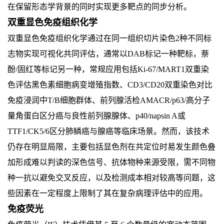
在保留形态学背景的同时实现更多靶点的同步分析。
双重显色免疫组织化学
双重显色免疫组织化学通过在同一组织切片染色2种不同标
志物实现可视化共同评估，通常以DAB标记一种靶标，萘
酚/固红等标记另一种，常规应用包括Ki-67/MART1双重染
色评估黑色素细胞病变增殖指数、CD3/CD20双重染色对比
免疫浸润中T/B细胞群体、前列腺活检AMACR/p63/高分子
量角蛋白区分癌与良性前列腺腺体、p40/napsin A或
TTF1/CK5/6区分肺鳞癌与腺癌等临床场景。然而，该技术
仍存在明显局限，主要包括显色剂在共定位时易发生颜色叠
加形成难以判读的深色信号、抗体物种来源受限，需不同物
种一抗以避免交叉反应，以及检测成本相对较高等问题，这
些因素在一定程度上限制了其在复杂病理评估中的应用。
免疫荧光