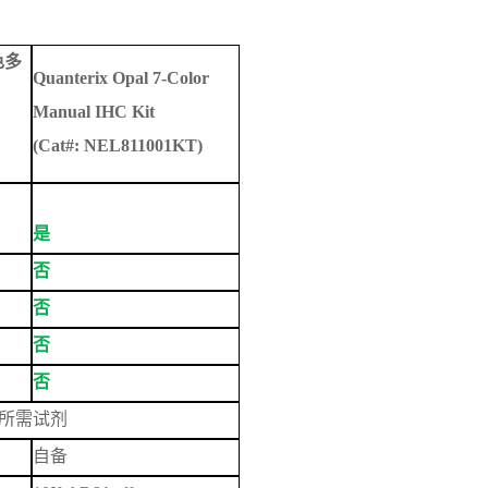
色多
Quanterix
Opal 7-Color
Manual IHC Kit
(Cat#:
NEL811001KT)
是
否
否
否
否
所需试剂
自备