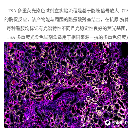
TSA 多重荧光染色试剂盒实验流程是基于酪胺信号放大（TSA
的酶促反应，该产物能与周围的酪氨酸残基结合，在抗原-抗
每种酪胺均标记有光谱特性不同且光稳定性良好的荧光基团，可
TSA 多重荧光染色试剂盒适用于相同来源一抗的多重免疫