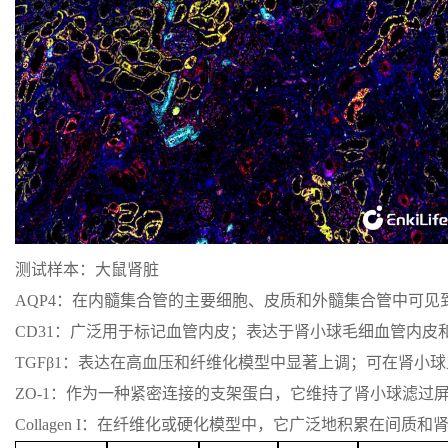
测试样本：大鼠肾脏
AQP4：在内髓集合管的主要细胞、皮质和外髓集合管中可见
CD31：广泛用于标记血管内皮；表达于肾小球毛细血管内皮
TGFβ1：表达在高血压和纤维化模型中显著上调；可在肾小
ZO-1：作为一种紧密连接的支架蛋白，它维持了肾小球滤过
Collagen I：在纤维化或硬化模型中，它广泛地积累在间质和