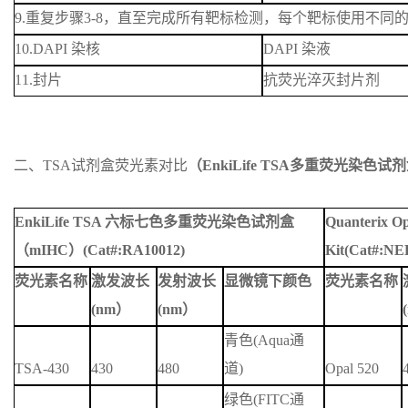
9.
重复步骤
3-8
，直至完成所有靶标检测，每个靶标使用不同
10.
DAPI
染核
DAPI
染液
11.
封片
抗荧光淬灭封片剂
二、TSA试剂盒荧光素对比
（EnkiLife
TSA多重荧光染色试剂
EnkiLife TSA
六标七色多重荧光染色试剂盒
Quanterix
Op
（
mIHC
）
(Cat#:RA10012)
Kit
(Cat#:NE
荧光素名称
激发波长
发射波长
显微镜下颜色
荧光素名称
(nm
）
(nm
）
青色
(
Aqua
通
TSA-430
430
480
道
)
Opal 520
绿色
(
FITC
通