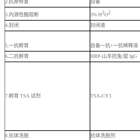
2.
抗原修复
自备
2
2
3.
内源性酶阻断
3%
H
O
4.
封闭
封闭液
5.
一抗孵育
自备一抗
+
一抗稀释液
6.
二抗孵育
HRP‐
山羊抗兔
/
鼠
IgG
7.
孵育
TSA
试剂
TSA-CY3
8.
抗体洗脱
抗体洗脱剂