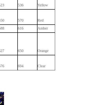
523
536
Yellow
550
570
Red
588
616
Amber
627
650
Orange
676
694
Clear