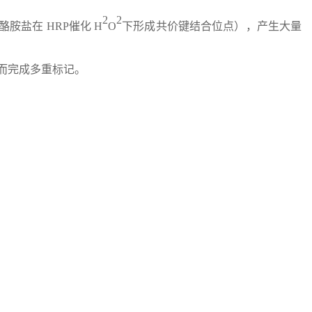
2
2
胺盐在 HRP催化 H
O
下形成共价键结合位点），产生大量
从而完成多重标记。