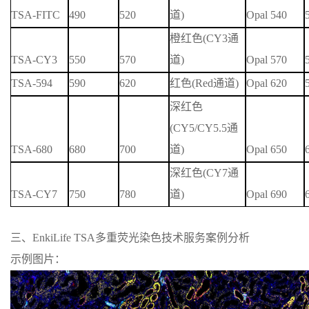
TSA-FITC
490
520
道
)
Opal 540
橙红色
(
CY3
通
TSA-CY3
550
570
道
)
Opal 570
TSA-594
590
620
红色
(
Red
通道
)
Opal 620
深红色
(
CY
5/
CY
5.5
通
TSA-680
680
700
道
)
Opal 650
深红色
(
CY7
通
TSA-CY7
750
780
道
)
Opal 690
三、EnkiLife TSA多重荧光染色技术服务案例分析
示例图片：