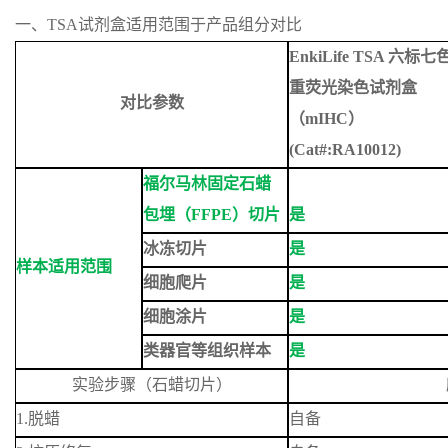
一、TSA试剂盒适用范围于产品组分对比
EnkiLife TSA
六标七
重荧光染色试剂盒
对比参数
（
mIHC
）
(Cat#:RA10012)
福尔马林固定石蜡
包埋（
FFPE
）切片
是
冰冻切片
是
样本适用范围
细胞爬片
是
细胞涂片
是
类器官等组织样本
是
实验步骤（石蜡切片）
1.
脱蜡
自备