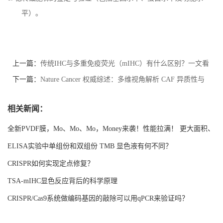
平）。
上一篇：
传统IHC与多重免疫荧光（mIHC）有什么区别？一文看
懂组织检测技术的升级之路
下一篇：
Nature Cancer 权威综述：多维视角解析 CAF 异质性与
靶向转化前景
相关新闻：
全新PVDF膜，Mo、Mo、Mo，Money来袭！性能拉满！ 更大面积、
更强吸附！
ELISA实验中单组份和双组份 TMB 显色液有何不同？
CRISPR如何实现定点修复？
TSA-mIHC显色反应背后的科学原理
CRISPR/Cas9系统做编码基因的敲除可以用qPCR来验证吗？