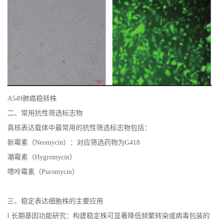
A549
肺癌稳转株
二、常用抗性筛选标志物
真核表达载体中最常用的抗性筛选标志物包括：
新霉素（
Neomycin
）：对应筛选药物为
G418
潮霉素（
Hygromycin
）
嘌呤霉素（
Puromycin
）
三
、稳定表达细胞株的主要应用
l
长期基因功能研究：构建稳定株可显著降低频繁转染或病毒包装的