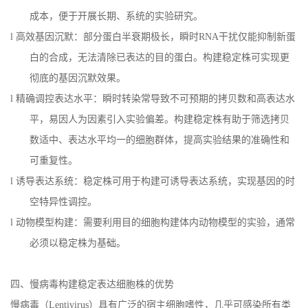
成本，便于开展长期、系统的实验研究。
l
高效基因沉默：部分蛋白半衰期极长，瞬时
RNA
干扰仅能抑制新蛋
白的合成，无法清除已表达的目的蛋白。构建稳定株可实现更
彻底的基因沉默效果。
l
精确调控表达水平：瞬时转染常导致不可预期的拷贝数和高表达水
平，易因人为因素引入实验偏差。构建稳定株有助于筛选拷贝
数适中、表达水平均一的细胞群体，提高实验结果的准确性和
可重复性。
l
诱导表达系统：稳定株可用于构建可诱导表达系统，实现基因的时
空特异性调控。
l
动物模型构建：需要利用目的细胞构建体内动物模型的实验，通常
必须以稳定株为基础。
四
、慢病毒构建稳定表达细胞株的优势
慢病毒（
Lentivirus
）具有广泛的宿主细胞嗜性，几乎可感染所有类