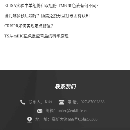
更强吸附！
ELISA实验中单组份和双组份 TMB 显色液有何不同？
浸润越多预后越好？肠癌免疫分型打破固有认知
CRISPR如何实现定点修复？
TSA-mIHC显色反应背后的科学原理
联系我们
联系人：Kiki
电 话：027-87002838
邮箱：order@enkilife.cn
地 址：高新大道666号C6栋C6305