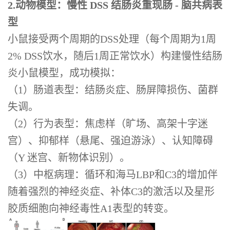
2.动物模型：慢性 DSS 结肠炎重现肠 - 脑共病表
型
小鼠接受两个周期的DSS处理（每个周期为1周
2% DSS饮水，随后1周正常饮水）构建慢性结肠
炎小鼠模型，成功模拟：
（1）肠道表型：结肠炎症、肠屏障损伤、菌群
失调。
（2）行为表型：焦虑样（旷场、高架十字迷
宫）、抑郁样（悬尾、强迫游泳）、认知障碍
（Y 迷宫、新物体识别）。
（3）中枢病理：循环和海马LBP和C3的增加伴
随着强烈的神经炎症、补体C3的激活以及星形
胶质细胞向神经毒性A1表型的转变。