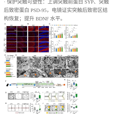
· 保护突触可塑性：上调突触前蛋白 SYP、突触
后致密蛋白 PSD-95，电镜证实突触后致密区结
构恢复；提升 BDNF 水平。