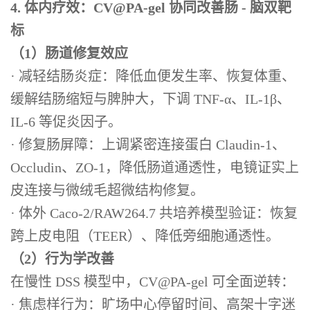
4. 体内疗效：CV@PA-gel 协同改善肠 - 脑双靶
标
（1）肠道修复效应
· 减轻结肠炎症：降低血便发生率、恢复体重、
缓解结肠缩短与脾肿大，下调 TNF-α、IL-1β、
IL-6 等促炎因子。
· 修复肠屏障：上调紧密连接蛋白 Claudin-1、
Occludin、ZO-1，降低肠道通透性，电镜证实上
皮连接与微绒毛超微结构修复。
· 体外 Caco-2/RAW264.7 共培养模型验证：恢复
跨上皮电阻（TEER）、降低旁细胞通透性。
（2）行为学改善
在慢性 DSS 模型中，CV@PA-gel 可全面逆转：
· 焦虑样行为：旷场中心停留时间、高架十字迷