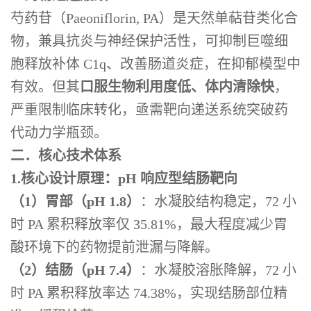
芍药苷（Paeoniflorin, PA）是天然单萜苷类化合
物，兼具抗炎与神经保护活性，可抑制巨噬细
胞释放补体 C1q、改善肠道炎症，在抑郁模型中
有效。但其
口服生物利用度低、体内清除快
，
严重限制临床转化，亟需靶向递送系统突破药
代动力学瓶颈。
二．核心技术体系
1.核心设计原理：pH 响应型结肠靶向
（1）胃部（pH 1.8）
：水凝胶结构稳定，72 小
时 PA 累积释放率仅 35.81%，最大程度减少胃
酸环境下的药物提前泄漏与降解。
（2）结肠（pH 7.4）
：水凝胶溶胀降解，72 小
时 PA 累积释放率达 74.38%，实现结肠部位精