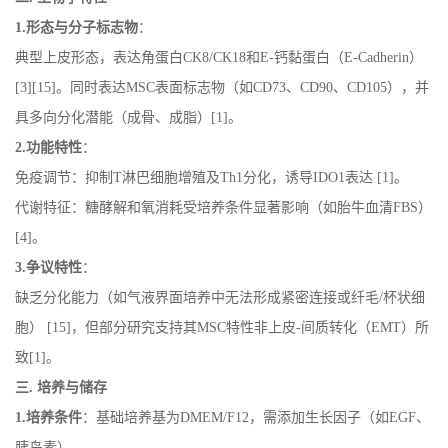
1.
形态与分子标志物
：
典型上皮形态，表达角蛋白
CK8/CK18
和
E-
钙黏蛋白（
E-Cadherin
）
[3][1
5]
。同时表达
MSC
表面标志物（如
CD73
、
CD90
、
CD105
），并
具多向分化潜能（成骨、成脂）
[1]
。
2.
功能特性
：
免疫调节：抑制
T
淋巴细胞增殖及
Th1
分化，诱导
IDO1
表达
[1]
。
代谢特征：糖酵解和氧消耗受培养条件显著影响（如胎牛血清
FBS
）
[
4]
。
3.
争议特性
：
缺乏分化能力（如气液界面培养中无法形成紧密连接或纤毛
/
杯状细
胞）
[
15]
，但部分研究支持其
MSC
特性非上皮
-
间质转化（
EMT
）所
致
[1]
。
三
.
培养与储存
1.
培养条件
：基础培养基为
DMEM/F12
，需添加生长因子（如
EGF
、
胰岛素）。