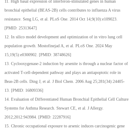
11. High basal expression of interferon-stimulated genes in human
bronchial epithelial (BEAS-2B) cells contributes to influenza A virus
resistance. Seng LG, et al. PLoS One. 2014 Oct 14;9(10):e109023.
[PMID: 25313647]
12. In silico model development and optimization of in vitro lung cell
population growth. Mostofinejad A, et al. PLoS One. 2024 May
15;19(5):e0300902. [PMID: 38748626]
13. Cyclooxygenase-2 induction by arsenite is through a nuclear factor of
activated T-cell-dependent pathway and plays an antiapoptotic role in
Beas-2B cells. Ding J, et al. J Biol Chem. 2006 Aug 25;281(34):24405-
13. [PMID: 16809336]
14. Evaluation of Differentiated Human Bronchial Epithelial Cell Culture
Systems for Asthma Research. Stewart CE, et al. J Allergy.
2012;2012:943984. [PMID: 22287916]
15. Chronic occupational exposure to arsenic induces carcinogenic gene