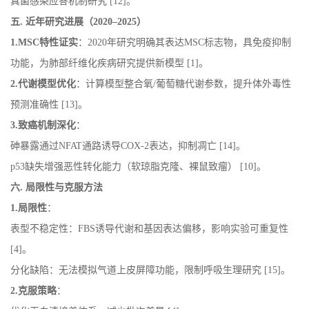
真菌感染应答机制研究
[12]
。
五
.
近年研究进展（
2020–2025
）
1.
MSC
特性证实
：
2020
年研究明确其表达
MSC
标志物，具免疫抑制
功能，为肺部纤维化疾病研究提供新模型
[1]
。
2.
代谢模型优化
：计算模型整合氧
/
葡萄糖代谢参数，提升体外毒性
预测准确性
[
13]
。
3.
致癌机制深化
：
砷暴露通过
NFAT
通路诱导
COX-2
表达，抑制凋亡
[
14]
。
p53
缺失增强恶性转化能力（软琼脂克隆、裸鼠致瘤）
[
10]
。
六
.
局限性与克服方法
1.
局限性
：
表型不稳定性：
FBS
诱导代谢和基因表达偏移，影响实验可重复性
[
4]
。
分化缺陷：无法模拟气道上皮屏障功能，限制呼吸生理研究
[15]
。
2.
克服策略
：