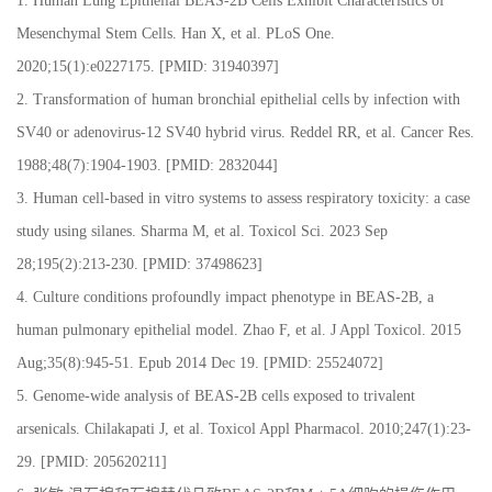
1. Human Lung Epithelial BEAS-2B Cells Exhibit Characteristics of
Mesenchymal Stem Cells. Han X, et al. PLoS One.
2020;15(1):e0227175. [PMID: 31940397]
2. Transformation of human bronchial epithelial cells by infection with
SV40 or adenovirus-12 SV40 hybrid virus. Reddel RR, et al. Cancer Res.
1988;48(7):1904-1903. [PMID: 2832044]
3. Human cell-based in vitro systems to assess respiratory toxicity: a case
study using silanes. Sharma M, et al. Toxicol Sci. 2023 Sep
28;195(2):213-230. [PMID: 37498623]
4. Culture conditions profoundly impact phenotype in BEAS-2B, a
human pulmonary epithelial model. Zhao F, et al. J Appl Toxicol. 2015
Aug;35(8):945-51. Epub 2014 Dec 19. [PMID: 25524072]
5. Genome-wide analysis of BEAS-2B cells exposed to trivalent
arsenicals. Chilakapati J, et al. Toxicol Appl Pharmacol. 2010;247(1):23-
29. [PMID: 205620211]