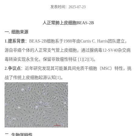
发表时间：2025-07-23
人正常肺上皮细胞
BEAS-2B
一
.
细胞来源
1.
建系背景
：
BEAS-2B
细胞系于
1988
年由
Curtis C. Harris
团队建立，
源自非癌个体的人正常支气管上皮细胞，通过腺病毒
12-SV40
杂交病
毒转染实现永生化，保留非致瘤性特征
[1][2][
3]
。
2.
争议点
：近年研究发现其可能兼具间充质干细胞（
MSC
）特性，挑
战了传统上皮细胞起源认知
[1]
。
二
.
生物学特性