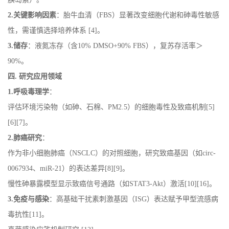
2.
关键影响因素
：胎牛血清（
FBS
）显著改变细胞代谢和砷毒性敏感
性，需谨慎选择培养体系
[
4]
。
3.
储存
：液氮冻存（含
10% DMSO+90% FBS
），复苏存活率＞
90%
。
四
.
研究应用领域
1.
呼吸毒理学
：
评估环境污染物（如砷、石棉、
PM2.5
）的细胞毒性及致癌机制
[5]
[
6][7]
。
2.
肺癌研究
：
作为非小细胞肺癌（
NSCLC
）的对照细胞，研究致癌基因（如
circ-
0067934
、
miR-21
）的表达差异
[
8][9]
。
慢性砷暴露模型显示致癌信号通路（如
STAT3-Akt
）激活
[
10][16]
。
3.
免疫与感染
：高基础干扰素刺激基因（
ISG
）表达赋予甲型流感病
毒抗性
[
11]
。