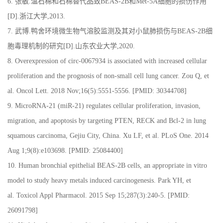
6.
张敏
.
温石棉和石棉替代品致
BEAS-2B
和
Met-5A
细胞的损伤作用
[D].
浙江大学
,2013.
7.
武博
.
鸭舍环境微生物气溶胶监测及其对小鼠肺损伤与
BEAS-2B
细
胞毒理机制的研究
[D].
山东农业大学
,2020.
8. Overexpression of circ-0067934 is associated with increased cellular
proliferation and the prognosis of non-small cell lung cancer. Zou Q, et
al. Oncol Lett. 2018 Nov;16(5):5551-5556. [PMID: 30344708]
9. MicroRNA-21 (miR-21) regulates cellular proliferation, invasion,
migration, and apoptosis by targeting PTEN, RECK and Bcl-2 in lung
squamous carcinoma, Gejiu City, China. Xu LF, et al. PLoS One. 2014
Aug 1;9(8):e103698. [PMID: 25084400]
10. Human bronchial epithelial BEAS-2B cells, an appropriate in vitro
model to study heavy metals induced carcinogenesis. Park YH, et
al. Toxicol Appl Pharmacol. 2015 Sep 15;287(3):240-5. [PMID:
26091798]