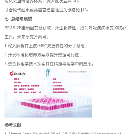
优化无血清培养体系，减少批次差异
[4]
。
联合原代细胞或类器官模型验证关键结论
[13
。
七
.
总结与展望
BEAS-2B
细胞因其易获取、永生化特性，成为呼吸疾病研究的核心
工具。未来
研究方向可
：
1.
深入解析其上皮
/MSC
双重特性的分子基础；
2.
开发标准化培养方案以提升数据可比性；
3.
整合多组学技术探索其在精准毒理学中的应用。
参考文献