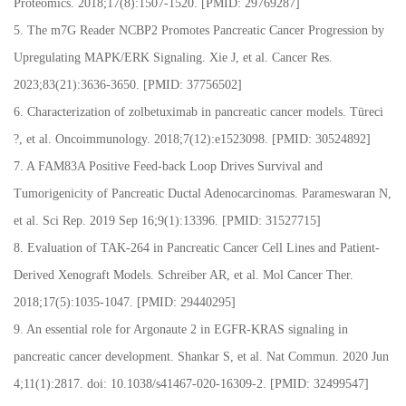
Proteomics. 2018;17(8):1507-1520. [PMID: 29769287]
5. The m7G Reader NCBP2 Promotes Pancreatic Cancer Progression by
Upregulating MAPK/ERK Signaling. Xie J, et al. Cancer Res.
2023;83(21):3636-3650. [PMID: 37756502]
6. Characterization of zolbetuximab in pancreatic cancer models. Türeci
?, et al. Oncoimmunology. 2018;7(12):e1523098. [PMID: 30524892]
7. A FAM83A Positive Feed-back Loop Drives Survival and
Tumorigenicity of Pancreatic Ductal Adenocarcinomas. Parameswaran N,
et al. Sci Rep. 2019 Sep 16;9(1):13396. [PMID: 31527715]
8. Evaluation of TAK-264 in Pancreatic Cancer Cell Lines and Patient-
Derived Xenograft Models. Schreiber AR, et al. Mol Cancer Ther.
2018;17(5):1035-1047. [PMID: 29440295]
9. An essential role for Argonaute 2 in EGFR-KRAS signaling in
pancreatic cancer development. Shankar S, et al. Nat Commun. 2020 Jun
4;11(1):2817. doi: 10.1038/s41467-020-16309-2. [PMID: 32499547]