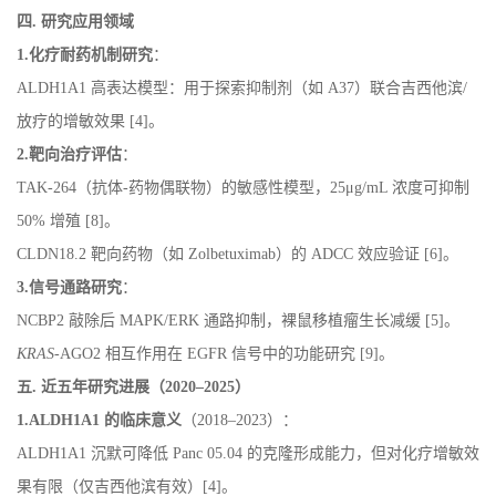
四. 研究应用领域
1.化疗耐药机制研究
：
ALDH1A1 高表达模型：用于探索抑制剂（如 A37）联合吉西他滨/
放疗的增敏效果 [4]。
2.靶向治疗评估
：
TAK-264（抗体-药物偶联物）的敏感性模型，25μg/mL 浓度可抑制
50% 增殖 [8]。
CLDN18.2 靶向药物（如 Zolbetuximab）的 ADCC 效应验证 [6]。
3.信号通路研究
：
NCBP2 敲除后 MAPK/ERK 通路抑制，裸鼠移植瘤生长减缓 [5]。
KRAS
-AGO2 相互作用在 EGFR 信号中的功能研究 [9]。
五. 近五年研究进展（2020–2025）
1.ALDH1A1 的临床意义
（2018–2023）：
ALDH1A1 沉默可降低 Panc 05.04 的克隆形成能力，但对化疗增敏效
果有限（仅吉西他滨有效）[4]。