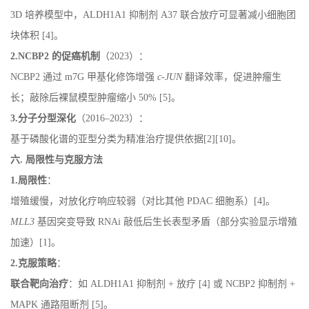
3D 培养模型中，ALDH1A1 抑制剂 A37 联合放疗可显著减小细胞团
块体积 [4]。
2.NCBP2 的促癌机制
（2023）：
NCBP2 通过 m7G 甲基化修饰增强
c-JUN
翻译效率，促进肿瘤生
长；敲除后裸鼠模型肿瘤缩小 50% [5]。
3.分子分型深化
（2016–2023）：
基于磷酸化谱的亚型分类为精准治疗提供依据[2][10]。
六. 局限性与克服方法
1.局限性
：
增殖缓慢，对放化疗响应较弱（对比其他 PDAC 细胞系）[4]。
MLL3
基因突变导致 RNAi 敲低后生长表型矛盾（部分实验显示增殖
加速）[1]。
2.克服策略
：
联合靶向治疗
：如 ALDH1A1 抑制剂 + 放疗 [4] 或 NCBP2 抑制剂 +
MAPK 通路阻断剂 [5]。