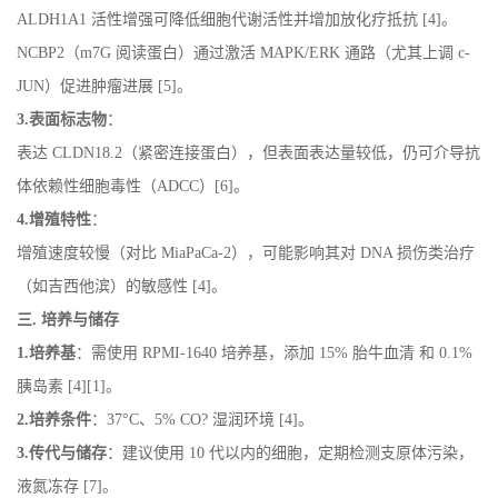
ALDH1A1 活性增强可降低细胞代谢活性并增加放化疗抵抗 [4]。
NCBP2（m7G 阅读蛋白）通过激活 MAPK/ERK 通路（尤其上调 c-
JUN）促进肿瘤进展 [5]。
3.表面标志物
：
表达 CLDN18.2（紧密连接蛋白），但表面表达量较低，仍可介导抗
体依赖性细胞毒性（ADCC）[6]。
4.增殖特性
：
增殖速度较慢（对比 MiaPaCa-2），可能影响其对 DNA 损伤类治疗
（如吉西他滨）的敏感性 [4]。
三. 培养与储存
1.培养基
：需使用 RPMI-1640 培养基，添加 15% 胎牛血清 和 0.1%
胰岛素 [4][1]。
2.培养条件
：37°C、5% CO? 湿润环境 [4]。
3.传代与储存
：建议使用 10 代以内的细胞，定期检测支原体污染，
液氮冻存 [7]。