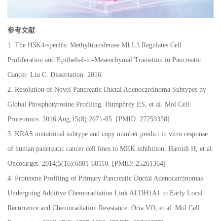
参考文献
1. The H3K4-specific Methyltransferase MLL3 Regulates Cell
Proliferation and Epithelial-to-Mesenchymal Transition in Pancreatic
Cancer. Liu C. Dissertation. 2016.
2. Resolution of Novel Pancreatic Ductal Adenocarcinoma Subtypes by
Global Phosphotyrosine Profiling. Humphrey ES, et al. Mol Cell
Proteomics. 2016 Aug;15(8):2671-85. [PMID: 27259358]
3. KRAS mutational subtype and copy number predict in vitro response
of human pancreatic cancer cell lines to MEK inhibition. Hamidi H, et al.
Oncotarget. 2014;5(16):6801-68110. [PMID: 25261364]
4. Proteome Profiling of Primary Pancreatic Ductal Adenocarcinomas
Undergoing Additive Chemoradiation Link ALDH1A1 to Early Local
Recurrence and Chemoradiation Resistance. Oria VO, et al. Mol Cell