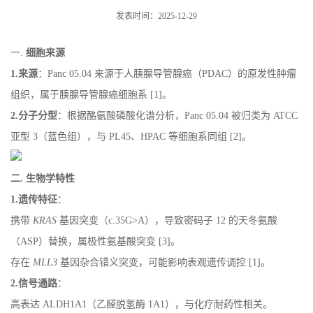
发表时间：2025-12-29
一.
细胞来源
1.来源
：Panc 05.04 来源于人胰腺导管腺癌（PDAC）的原发性肿瘤
组织，属于胰腺导管腺癌细胞系 [1]。
2.分子分型
：根据酪氨酸磷酸化谱分析，Panc 05.04 被归类为 ATCC
亚型 3（蓝色组），与 PL45、HPAC 等细胞系同组 [2]。
二. 生物学特性
1.遗传特征
：
携带
KRAS
基因突变（c.35G>A），导致密码子 12 的天冬氨酸
（ASP）替换，属极性氨基酸突变 [3]。
存在
MLL3
基因杂合错义突变，可能影响表观遗传调控 [1]。
2.信号通路
：
高表达 ALDH1A1（乙醛脱氢酶 1A1），与化疗耐药性相关。